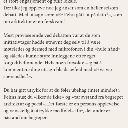
et stort engasjement og fullt lokale.
Der fikk jeg oppleve noe jeg anser som en heller selsom
debatt. Med utsagn som: «Er Fehn gått ut på dato?», som
om arkitektur er en ferskvare!
Mest provoserende ved debatten var at du som
initiativtager hadde utnevnt deg selv til å være
møteleder og dermed med mikrofonen i din «hule hånd»
og således kunne styre innleggene etter eget
forgodtbefinnende. Hvis noen forsøkte seg på å
kommentere dine utsagn ble de avfeid med «Hva var
spørsmålet?».
Du har gitt utrykk for at du føler ubehag (intet mindre) i
Fehns hus; du «liker de ikke» og «tar avstand fra begrepet
arkitektur og poesi». Det første er en persons opplevelse
og vanskelig å uttrykke medfølelse for, det andre er
påstand om begreper.