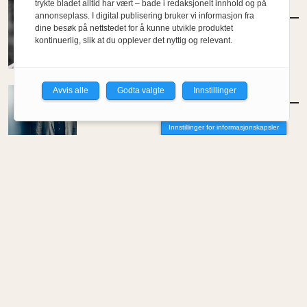
trykte bladet alltid har vært – bade i redaksjonelt innhold og på
MENINGER
/
DEBATT
annonseplass. I digital publisering bruker vi informasjon fra
Vi må snakke om Gaute
dine besøk på nettstedet for å kunne utvikle produktet
kontinuerlig, slik at du opplever det nyttig og relevant.
Av Ulf Grønvold
Avvis alle
Godta valgte
Innstillinger
MENINGER
/
DEBATT
Hvor skal du bo når du blir gammel?
Innstillinger for informasjonskapsler
Av Per-Arne Horne
MENINGER
/
DEBATT
Tujaens pris
Av Even Bakken
MENINGER
/
DEBATT
Det er noe pillråttent med dagens
boligmarked