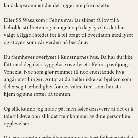
landskapsrommet der det ligger ute på en slette.
Eller SS Wasa som i Fehns svar lar skipet få lov til å
beholde stillheten og mangelen på dagslys slik det har
valgt å ligge i stedet for å bli bragt til overflaten med lyset
og støyen som vår verden nå består av.
Du fremhever overlyset i Kunstnernes hus. Da har du ikke
fått med deg det skyggeløse overlyset i Fehns paviljong i
Venezia. Noe som gjør rommet til noe enestående hva
angår utstillinger. Antar at du heller ikke ser bjelken som
deler seg i ærbødighet for det vakre treet som har sitt
hjem og sine røtter på tomten.
Og slik kunne jeg holde på, men føler dessverre at det er å
tale til døve ører slik det fremkommer av dine personlige
opplevelser.
Du er etter min uærbødige mening også på feilspor når det