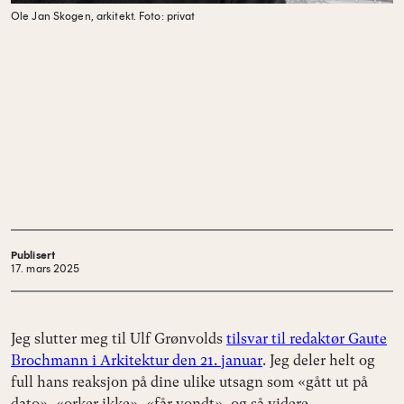
Ole Jan Skogen, arkitekt.
Foto: privat
Publisert
17. mars 2025
Jeg slutter meg til Ulf Grønvolds
tilsvar til redaktør Gaute
Brochmann i Arkitektur den 21. januar
. Jeg deler helt og
full hans reaksjon på dine ulike utsagn som «gått ut på
dato», «orker ikke», «får vondt», og så videre.