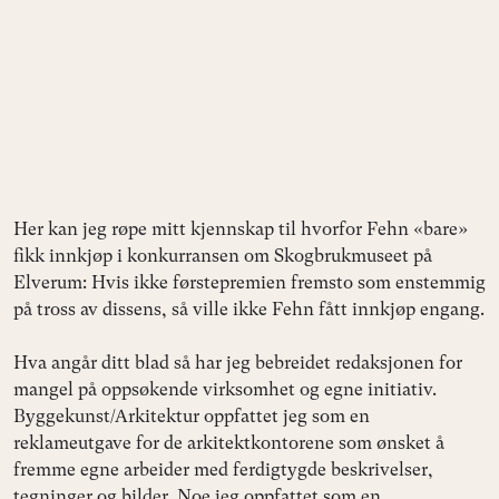
Her kan jeg røpe mitt kjennskap til hvorfor Fehn «bare»
fikk innkjøp i konkurransen om Skogbrukmuseet på
Elverum: Hvis ikke førstepremien fremsto som enstemmig
på tross av dissens, så ville ikke Fehn fått innkjøp engang.
Hva angår ditt blad så har jeg bebreidet redaksjonen for
mangel på oppsøkende virksomhet og egne initiativ.
Byggekunst/Arkitektur oppfattet jeg som en
reklameutgave for de arkitektkontorene som ønsket å
fremme egne arbeider med ferdigtygde beskrivelser,
tegninger og bilder. Noe jeg oppfattet som en