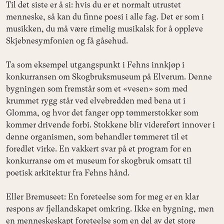
Til det siste er å si: hvis du er et normalt utrustet
menneske, så kan du finne poesi i alle fag. Det er som i
musikken, du må være rimelig musikalsk for å oppleve
Skjebnesymfonien og få gåsehud.
Ta som eksempel utgangspunkt i Fehns innkjøp i
konkurransen om Skogbruksmuseum på Elverum. Denne
bygningen som fremstår som et «vesen» som med
krummet rygg står ved elvebredden med bena ut i
Glomma, og hvor det fanger opp tømmerstokker som
kommer drivende forbi. Stokkene blir videreført innover i
denne organismen, som behandler tømmeret til et
foredlet virke. En vakkert svar på et program for en
konkurranse om et museum for skogbruk omsatt til
poetisk arkitektur fra Fehns hånd.
Eller Bremuseet: En foreteelse som for meg er en klar
respons av fjellandskapet omkring. Ikke en bygning, men
en menneskeskapt foreteelse som en del av det store