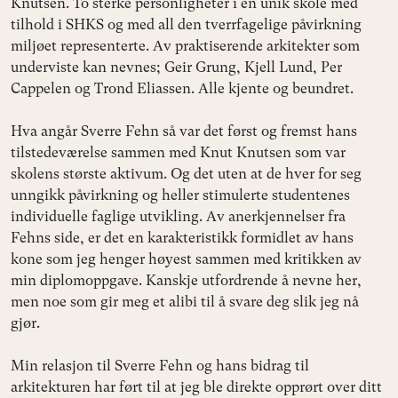
Knutsen. To sterke personligheter i en unik skole med
tilhold i SHKS og med all den tverrfagelige påvirkning
miljøet representerte. Av praktiserende arkitekter som
underviste kan nevnes; Geir Grung, Kjell Lund, Per
Cappelen og Trond Eliassen. Alle kjente og beundret.
Hva angår Sverre Fehn så var det først og fremst hans
tilstedeværelse sammen med Knut Knutsen som var
skolens største aktivum. Og det uten at de hver for seg
unngikk påvirkning og heller stimulerte studentenes
individuelle faglige utvikling. Av anerkjennelser fra
Fehns side, er det en karakteristikk formidlet av hans
kone som jeg henger høyest sammen med kritikken av
min diplomoppgave. Kanskje utfordrende å nevne her,
men noe som gir meg et alibi til å svare deg slik jeg nå
gjør.
Min relasjon til Sverre Fehn og hans bidrag til
arkitekturen har ført til at jeg ble direkte opprørt over ditt