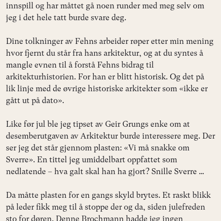
innspill og har måttet gå noen runder med meg selv om
jeg i det hele tatt burde svare deg.
Dine tolkninger av Fehns arbeider røper etter min mening
hvor fjernt du står fra hans arkitektur, og at du syntes å
mangle evnen til å forstå Fehns bidrag til
arkitekturhistorien. For han er blitt historisk. Og det på
lik linje med de øvrige historiske arkitekter som «ikke er
gått ut på dato».
Like før jul ble jeg tipset av Geir Grungs enke om at
desemberutgaven av Arkitektur burde interessere meg. Der
ser jeg det står gjennom plasten: «Vi må snakke om
Sverre». En tittel jeg umiddelbart oppfattet som
nedlatende – hva galt skal han ha gjort? Snille Sverre …
Da måtte plasten for en gangs skyld brytes. Et raskt blikk
på leder fikk meg til å stoppe der og da, siden julefreden
sto for døren. Denne Brochmann hadde jeg ingen