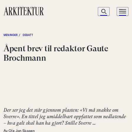
Navigasjon
Søk
Meny
Til startsiden
MENINGER
/
DEBATT
Åpent brev til redaktør Gaute
Brochmann
Der ser jeg det står gjennom plasten: «Vi må snakke om
Sverre». En tittel jeg umiddelbart oppfattet som nedlatende
– hva galt skal han ha gjort? Snille Sverre …
Av Ole Jan Skogen