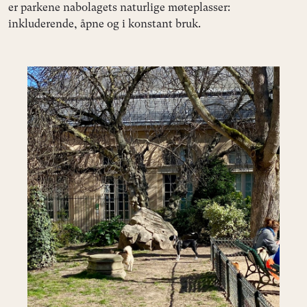
er parkene nabolagets naturlige møteplasser:
inkluderende, åpne og i konstant bruk.