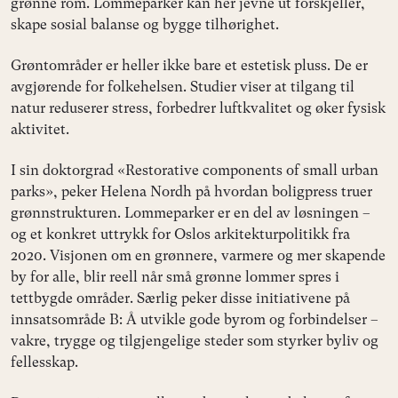
grønne rom. Lommeparker kan her jevne ut forskjeller,
skape sosial balanse og bygge tilhørighet.
Grøntområder er heller ikke bare et estetisk pluss. De er
avgjørende for folkehelsen. Studier viser at tilgang til
natur reduserer stress, forbedrer luftkvalitet og øker fysisk
aktivitet.
I sin doktorgrad «Restorative components of small urban
parks», peker Helena Nordh på hvordan boligpress truer
grønnstrukturen. Lommeparker er en del av løsningen –
og et konkret uttrykk for Oslos arkitekturpolitikk fra
2020. Visjonen om en grønnere, varmere og mer skapende
by for alle, blir reell når små grønne lommer spres i
tettbygde områder. Særlig peker disse initiativene på
innsatsområde B: Å utvikle gode byrom og forbindelser –
vakre, trygge og tilgjengelige steder som styrker byliv og
fellesskap.