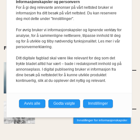
Informasjonskapsler og personvern
For å gi deg relevante annonser på vårt nettsted bruker vi
informasjon fra ditt besøk på vårt nettsted. Du kan reservere
deg mot dette under "Innstillinger".
For øvrig bruker vi informasjonskapsler og lignende verktøy for
analyse, for å sammenligne nettlesere, tilpasse innhold til deg
og for å utvikle og tilby nødvendig funksjonalitet. Les mer i vår
personvernerklæring.
FLERE MENINGER
Ditt digitale fagblad skal være like relevant for deg som det
trykte bladet alltid har vært – bade i redaksjonelt innhold og på
MENINGER
/
DEBATT
annonseplass. I digital publisering bruker vi informasjon fra
Hvor skal du bo når du blir gammel?
dine besøk på nettstedet for å kunne utvikle produktet
kontinuerlig, slik at du opplever det nyttig og relevant.
Av Per-Arne Horne
Avvis alle
Godta valgte
Innstillinger
MENINGER
/
DEBATT
Tujaens pris
Innstillinger for informasjonskapsler
Av Even Bakken