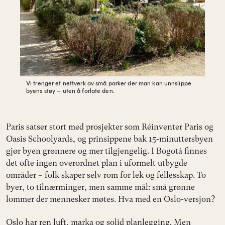
Vi trenger et nettverk av små parker der man kan unnslippe
byens støy – uten å forlate den.
Paris satser stort med prosjekter som Réinventer Paris og
Oasis Schoolyards, og prinsippene bak 15-minuttersbyen
gjør byen grønnere og mer tilgjengelig. I Bogotá finnes
det ofte ingen overordnet plan i uformelt utbygde
områder – folk skaper selv rom for lek og fellesskap. To
byer, to tilnærminger, men samme mål: små grønne
lommer der mennesker møtes. Hva med en Oslo-versjon?
Oslo har ren luft, marka og solid planlegging. Men