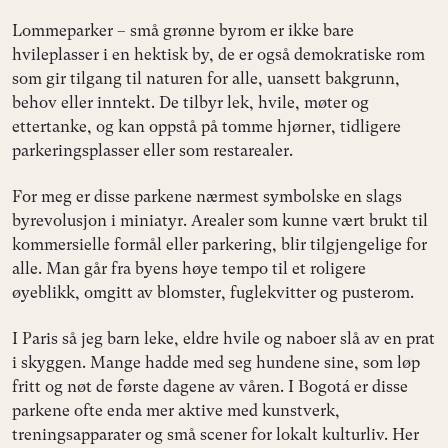
Lommeparker – små grønne byrom
er ikke bare
hvileplasser i en hektisk by, de er også demokratiske rom
som gir tilgang til naturen for alle, uansett bakgrunn,
behov eller inntekt. De tilbyr lek, hvile, møter og
ettertanke, og kan oppstå på tomme hjørner, tidligere
parkeringsplasser eller som restarealer.
For meg er disse parkene nærmest symbolske en slags
byrevolusjon i miniatyr. Arealer som kunne vært brukt til
kommersielle formål eller parkering, blir tilgjengelige for
alle. Man går fra byens høye tempo til et roligere
øyeblikk, omgitt av blomster, fuglekvitter og pusterom.
I Paris så jeg barn leke, eldre hvile og naboer slå av en prat
i skyggen. Mange hadde med seg hundene sine, som løp
fritt og nøt de første dagene av våren. I Bogotá er disse
parkene ofte enda mer aktive med kunstverk,
treningsapparater og små scener for lokalt kulturliv. Her