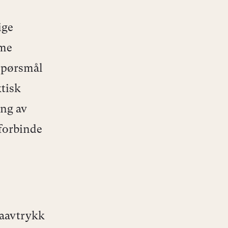
ige
mme
 spørsmål
ktisk
ing av
 forbinde
maavtrykk