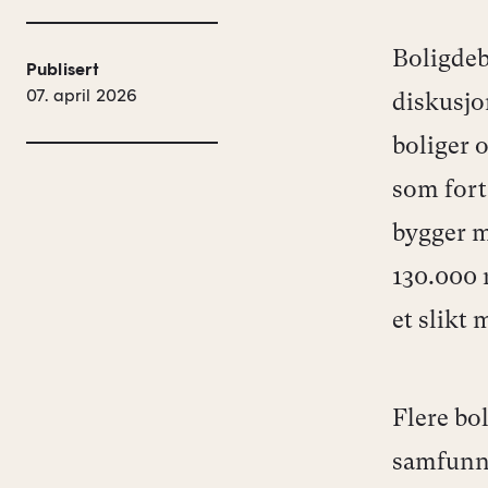
Boligdeb
Publisert
07. april 2026
diskusjo
boliger o
som forts
bygger m
130.000 
et slikt 
Flere bol
samfunne