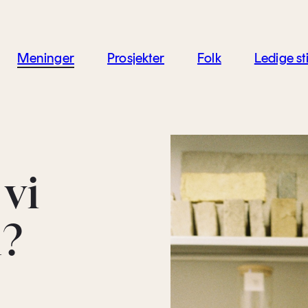
jon
Meninger
Prosjekter
Folk
Ledige sti
 vi
?