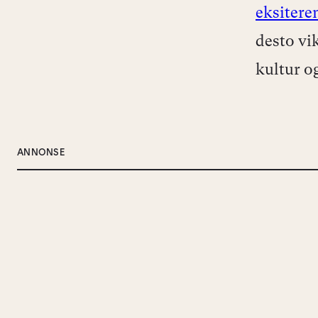
eksiter
desto vi
kultur o
ANNONSE