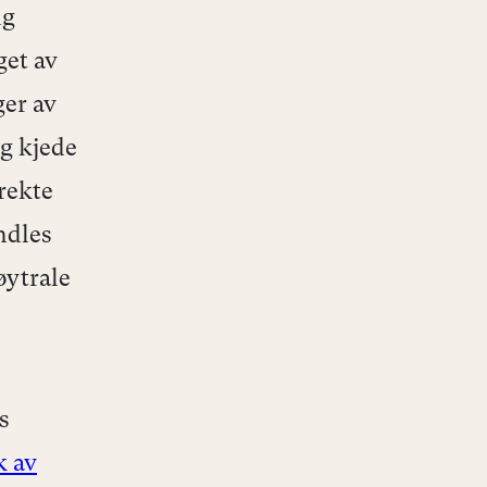
ng
get av
ger av
ng kjede
rekte
ndles
øytrale
s
k av