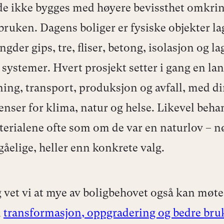
e ikke bygges med høyere bevissthet omkri
bruken. Dagens boliger er fysiske objekter la
gder gips, tre, fliser, betong, isolasjon og la
 systemer. Hvert prosjekt setter i gang en la
ning, transport, produksjon og avfall, med di
nser for klima, natur og helse. Likevel beha
terialene ofte som om de var en naturlov – n
åelige, heller enn konkrete valg.
 vet vi at mye av boligbehovet også kan møte
m
transformasjon, oppgradering og bedre bru