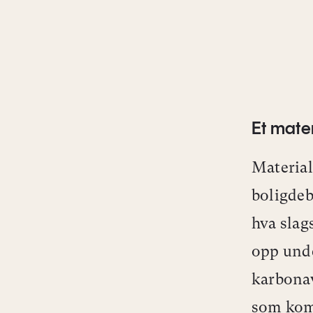
Et mate
Material
boligdeb
hva slag
opp unde
karbonav
som komm