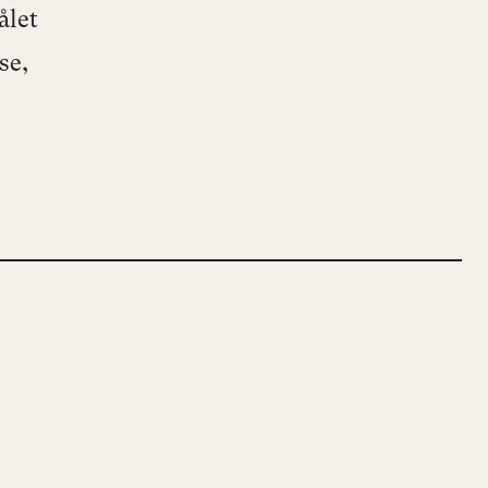
ålet
se,