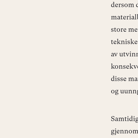
dersom d
material
store men
tekniske
av utvin
konsekve
disse ma
og uunng
Samtidig
gjenno