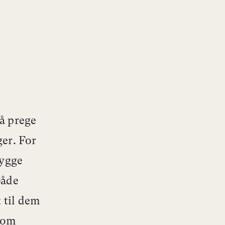
så prege
ger. For
bygge
både
 til dem
 som