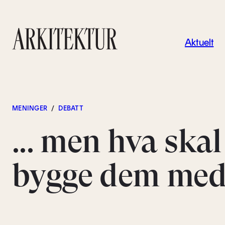
Navigas
Aktuelt
Til startsiden
MENINGER
/
DEBATT
... men hva skal
bygge dem med