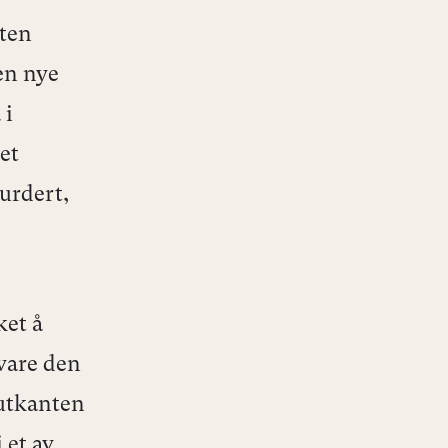
ten
den nye
 i
et
vurdert,
ket å
vare den
 utkanten
 et av