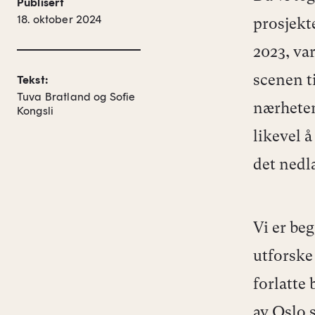
Publisert
18. oktober 2024
prosjekt
2023, var
scenen t
Tekst:
Tuva Bratland og Sofie
nærheten
Kongsli
likevel å
det nedl
Vi er be
utforske
forlatte
av Oslo 