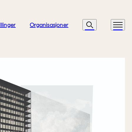
llinger
Organisasjoner
Søk
Meny