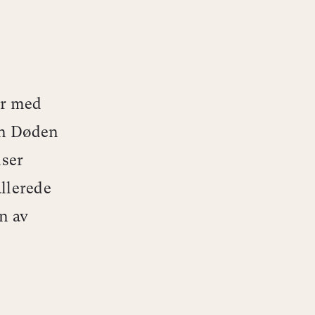
er med
gen Døden
iser
llerede
n av