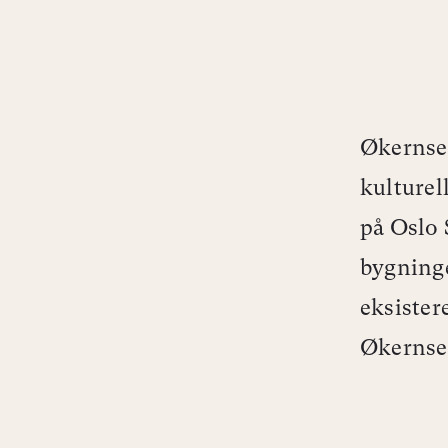
Økernsen
kulturel
på Oslo 
bygninge
eksister
Økernse