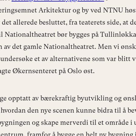
eringsemnet Arkitektur og by ved NTNU høs
 det allerede besluttet, fra teaterets side, at 
il Nationaltheatret bør bygges på Tullinløkka
 av det gamle Nationaltheatret. Men vi ønsk
 undersøke et av alternativene som var blitt 
agte Økernsenteret på Oslo øst.
gge opptatt av bærekraftig byutvikling og øns
 hvordan den nye scenen kunne bidra til å be
 bygningen og skape merverdi til et område i
sentrum, framfor å bygge en helt ny bygning i