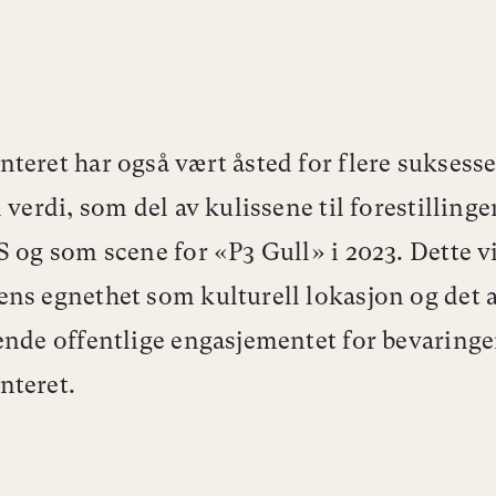
teret har også vært åsted for flere suksess
l verdi, som del av kulissene til forestillin
S og som scene for «P3 Gull» i 2023. Dette v
ns egnethet som kulturell lokasjon og det a
ende offentlige engasjementet for bevaringe
nteret.