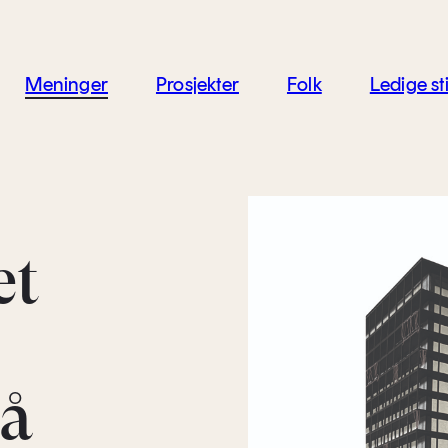
jon
Meninger
Prosjekter
Folk
Ledige sti
et
 å