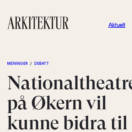
Navigas
Aktuelt
Til startsiden
MENINGER
/
DEBATT
Nationaltheatr
på Økern vil
kunne bidra til