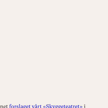
gnet
forslaget vårt «Skyggeteatret»
i