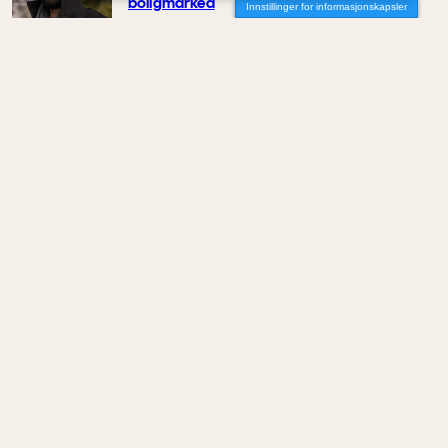
boligmarked
Innstillinger for informasjonskapsler
Av Luis Lautaro Espinoza
MENINGER
/
DEBATT
Overdrevne tryllestaver i en skiftende
økonomi
Av Carlos Henriquez
MENINGER
/
DEBATT
Hva trenger samfunnet arkitekter til?
Av Joana Sá Lima
MENINGER
/
DEBATT
Ideen om KI som et nøytralt verktøy er død
Av Bruno Giussani