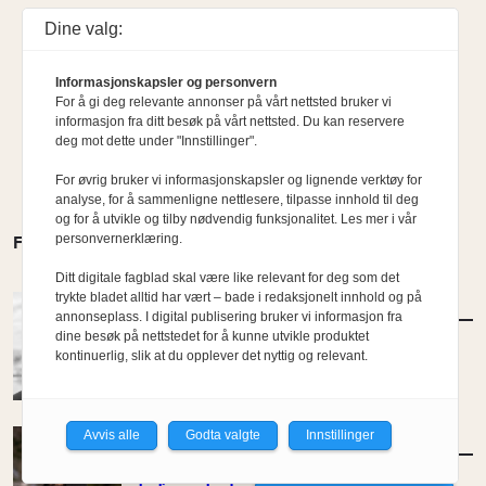
Dine valg:
Informasjonskapsler og personvern
For å gi deg relevante annonser på vårt nettsted bruker vi
informasjon fra ditt besøk på vårt nettsted. Du kan reservere
deg mot dette under "Innstillinger".
For øvrig bruker vi informasjonskapsler og lignende verktøy for
analyse, for å sammenligne nettlesere, tilpasse innhold til deg
og for å utvikle og tilby nødvendig funksjonalitet. Les mer i vår
personvernerklæring.
FLERE MENINGER
Ditt digitale fagblad skal være like relevant for deg som det
trykte bladet alltid har vært – bade i redaksjonelt innhold og på
MENINGER
/
DEBATT
annonseplass. I digital publisering bruker vi informasjon fra
Tujaens pris
dine besøk på nettstedet for å kunne utvikle produktet
kontinuerlig, slik at du opplever det nyttig og relevant.
Av Even Bakken
Avvis alle
Godta valgte
Innstillinger
MENINGER
/
DEBATT
Det er noe pillråttent med dagens