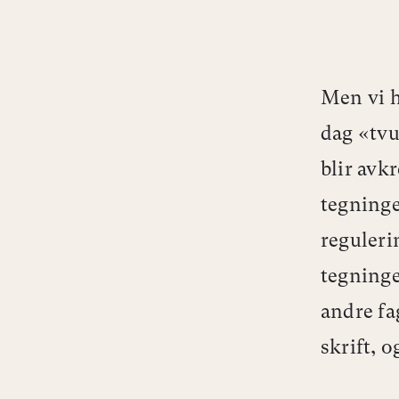
Men vi h
dag «tvu
blir avk
tegninger
reguleri
tegninge
andre fa
skrift, o