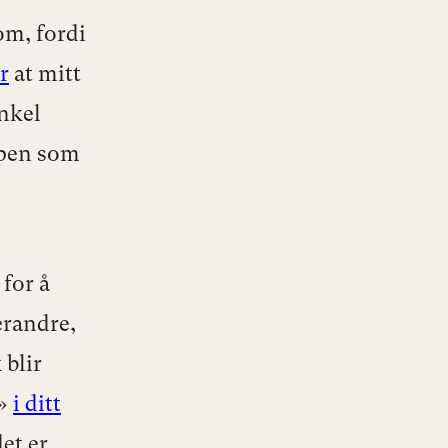
om, fordi
r
at mitt
enkel
apen som
for å
erandre,
 blir
l»
i ditt
et er