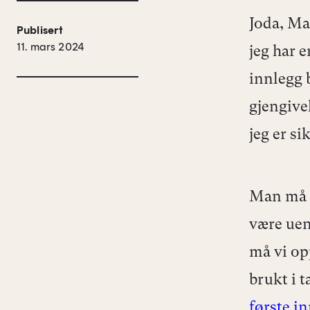
Joda, Ma
Publisert
11. mars 2024
jeg har 
innlegg b
gjengive
jeg er si
Man må v
være uen
må vi op
brukt i t
første i