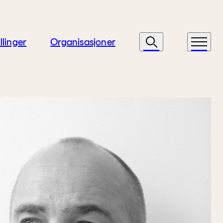
llinger
Organisasjoner
Søk
Meny