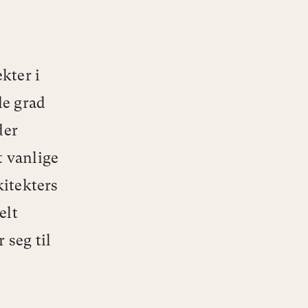
kter i
de grad
der
t vanlige
kitekters
elt
 seg til