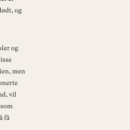
dødt, og
oler og
isse
rien, men
onerte
d, vil
t som
å få