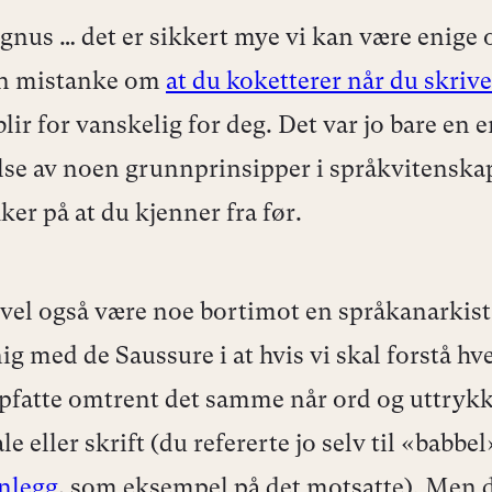
gnus … det er sikkert mye vi kan være enige 
en mistanke om
at du koketterer når du skrive
lir for vanskelig for deg. Det var jo bare en 
lse av noen grunnprinsipper i språkvitensk
kker på at du kjenner fra før.
el også være noe bortimot en språkanarkist 
ig med de Saussure i at hvis vi skal forstå hv
pfatte omtrent det samme når ord og uttrykk
ale eller skrift (du refererte jo selv til «babbe
nnlegg
, som eksempel på det motsatte). Men d