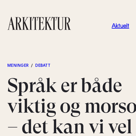
Navigas
Aktuelt
Til startsiden
MENINGER
/
DEBATT
Språk er både
viktig og mors
– det kan vi vel