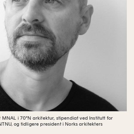
t MNAL i 70°N arkitektur, stipendiat ved Institutt for
NTNU, og tidligere president i Norks arkitekters