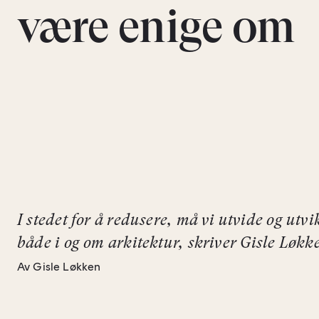
være enige om
I stedet for å redusere, må vi utvide og utvi
både
i
og
om
arkitektur, skriver Gisle Løkk
Av Gisle Løkken