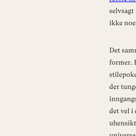
selvsagt
ikke noe
Det samm
former. 
stilepok
der tung
inngangs
det vel 
uhensikt
universe