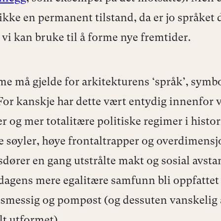
 ikke en permanent tilstand, da er jo språket 
 vi kan bruke til å forme nye fremtider.
e må gjelde for arkitekturens ‘språk’, symb
For kanskje har dette vært entydig innenfor v
er og mer totalitære politiske regimer i histo
e søyler, høye frontaltrapper og overdimensj
dører en gang utstrålte makt og sosial avstan
i dagens mere egalitære samfunn bli oppfatte
smessig og pompøst (og dessuten vanskelig 
lt utformet).