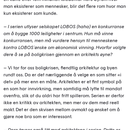
man eksisterer som mennesker, blir det flere rom hvor man
kun eksisterer som kunde.
– I serien utlyser selskapet LOBOS (haha) en konkurranse
om å bygge 1000 leiligheter i sentrum. Hun må vinne
konkurransen, men må vurdere hensyn til menneskene
kontra LOBOS´ønske om økonomisk vinning. Hvorfor valgte
dere å se på boligkrisen gjennom en arkitekts øyne?
– Vi tar for oss boligkrisen, fiendtlig arkitektur og byen
rundt oss. Da er det nærliggende å velge en som sitter «i
det» på mer enn en måte. Arkitekten er et fint symbol på
en som har innvirkning, men samtidig må lytte til mandat
ovenfra, slik at du aldri har fritt spillerom. Serien er derfor
ikke en kritikk av arkitekten, men mer av dem med reell
makt. Det er den skvisen mellom avmakt og ønsket om å
gjøre noe bra som er interessant.
– Dere tøyser også litt med arkitektene i serien. Dette er