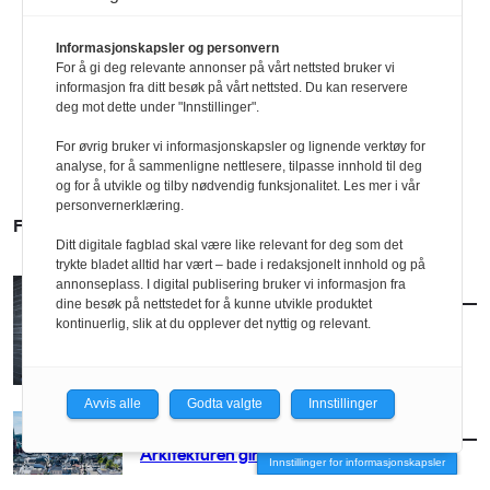
Informasjonskapsler og personvern
For å gi deg relevante annonser på vårt nettsted bruker vi
informasjon fra ditt besøk på vårt nettsted. Du kan reservere
deg mot dette under "Innstillinger".
For øvrig bruker vi informasjonskapsler og lignende verktøy for
analyse, for å sammenligne nettlesere, tilpasse innhold til deg
og for å utvikle og tilby nødvendig funksjonalitet. Les mer i vår
personvernerklæring.
FLERE SAKER
Ditt digitale fagblad skal være like relevant for deg som det
trykte bladet alltid har vært – bade i redaksjonelt innhold og på
annonseplass. I digital publisering bruker vi informasjon fra
AKTUELT
/
BRANSJE
dine besøk på nettstedet for å kunne utvikle produktet
Norconsult kjøper Østengen & Bergo
kontinuerlig, slik at du opplever det nyttig og relevant.
Avvis alle
Godta valgte
Innstillinger
AKTUELT
/
BRANSJE
Arkitekturen girer opp for Arendal
Innstillinger for informasjonskapsler