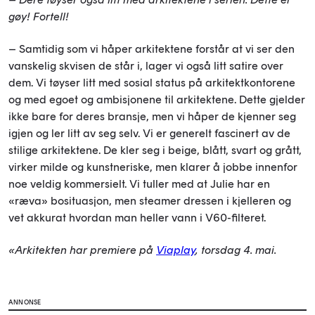
gøy! Fortell!
– Samtidig som vi håper arkitektene forstår at vi ser den
vanskelig skvisen de står i, lager vi også litt satire over
dem. Vi tøyser litt med sosial status på arkitektkontorene
og med egoet og ambisjonene til arkitektene. Dette gjelder
ikke bare for deres bransje, men vi håper de kjenner seg
igjen og ler litt av seg selv. Vi er generelt fascinert av de
stilige arkitektene. De kler seg i beige, blått, svart og grått,
virker milde og kunstneriske, men klarer å jobbe innenfor
noe veldig kommersielt. Vi tuller med at Julie har en
«ræva» bosituasjon, men steamer dressen i kjelleren og
vet akkurat hvordan man heller vann i V60-filteret.
«Arkitekten har premiere på
Viaplay
, torsdag 4. mai.
ANNONSE