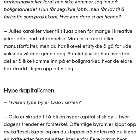
parkeringskjeller fordi hun ikke kommer seg inn på
boligmarkedet. Hun får seg ikke jobb, men får lov til å
fortsette som praktikant. Hva kan dere si om henne?
– Julies karakter viser til situasjonen for mange i kreative
yrker etter endt utdannelse. Man er arkitekt eller
manusforfatter, men du har likevel et stykke å gå før «de
voksne» vil anerkjenne deg. Samtidig viser hun hvordan
det er å ikke komme inn på et boligmarked hvor de eldre
har dradd stigen opp etter seg.
Hyperkapitalismen
– Hvilken type by er Oslo i serien?
– Oslo er skrudd til å bli en hyperkapitalistisk by – hvor
dagens trender er forsterket. Offentlige byrom er kjøpt opp
av kaffeselskaper og om du stopper på gaten må du kjøpe
en kaffe etter fem minutter. Istedenfor flere byrom hvor