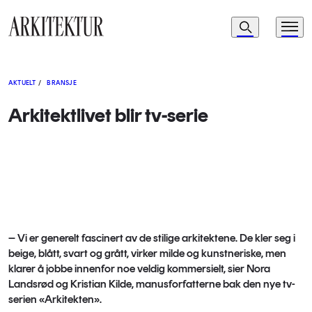
Navigasjon
Søk
Meny
Til startsiden
AKTUELT
/
BRANSJE
Arkitektlivet blir tv-serie
– Vi er generelt fascinert av de stilige arkitektene. De kler seg i
beige, blått, svart og grått, virker milde og kunstneriske, men
klarer å jobbe innenfor noe veldig kommersielt, sier Nora
Landsrød og Kristian Kilde, manusforfatterne bak den nye tv-
serien «Arkitekten».