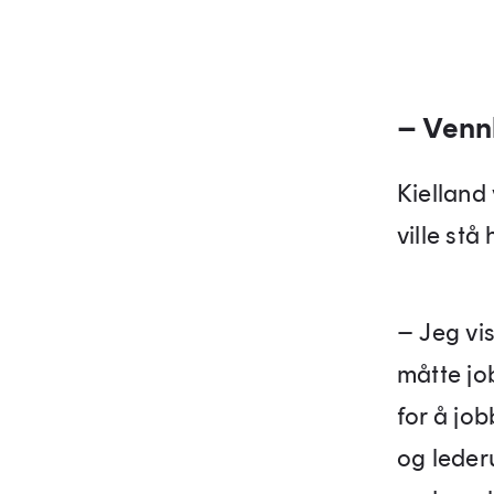
– Vennl
Kielland 
ville stå
– Jeg vis
måtte jo
for å jo
og lederu