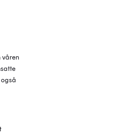
n våren
satte
r også
t