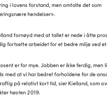
ring i lovens forstand, men omtalte det som
eringsnære hendelser».
lland fornøyd med at tallet er nede i åtte pro
dig fortsette arbeidet for et bedre miljø ved e
osent er for mye. Jobben er ikke ferdig, men li
eds med at vi har bedret forholdene for de ans
aftig på relativt kort tid, sier Kielland, som o
ktør høsten 2019.