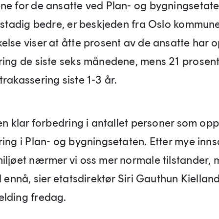
ne for de ansatte ved Plan- og bygningsetate
r stadig bedre, er beskjeden fra Oslo kommune
else viser at åtte prosent av de ansatte har 
ring de siste seks månedene, mens 21 prosent
rakassering siste 1-3 år.
en klar forbedring i antallet personer som opp
ing i Plan- og bygningsetaten. Etter mye inns
iljøet nærmer vi oss mer normale tilstander, m
l ennå, sier etatsdirektør Siri Gauthun Kielland
lding fredag.