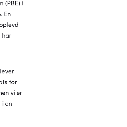
n (PBE) i
. En
opplevd
 har
lever
ats for
en vi er
 i en