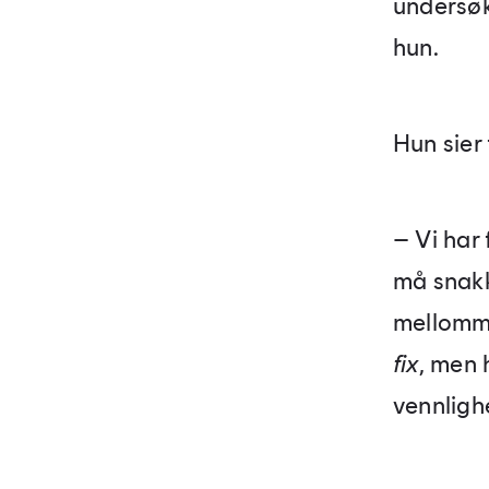
undersøk
hun.
Hun sier
– Vi har 
må snakk
mellomme
fix
, men 
vennlighe