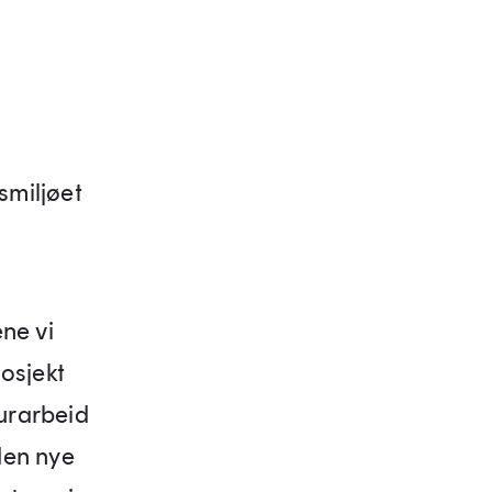
smiljøet
ene vi
osjekt
turarbeid
 den nye