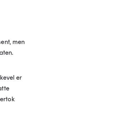
sent, men
taten.
kevel er
atte
vertok