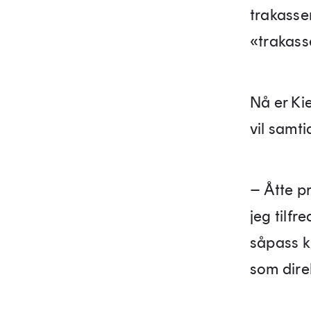
trakasse
«trakass
Nå er Kie
vil samti
– Åtte pr
jeg tilfr
såpass kr
som dire