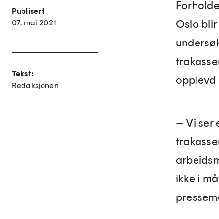
Forholde
Publisert
Oslo bli
07. mai 2021
undersøk
trakasse
Tekst:
opplevd t
Redaksjonen
– Vi ser 
trakasser
arbeidsm
ikke i må
presseme