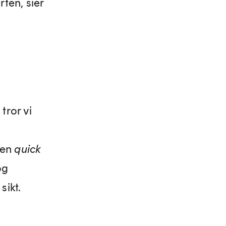
ten, sier
tror vi
gen
quick
og
sikt.