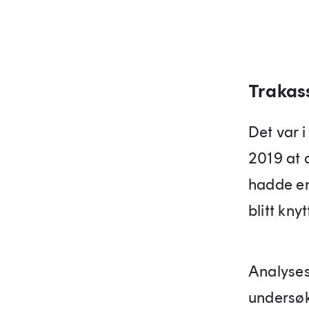
Trakas
Det var 
2019 at 
hadde en
blitt knyt
Analyses
undersøk