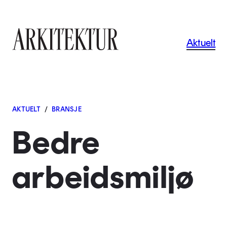
Navigas
Aktuelt
Til startsiden
AKTUELT
/
BRANSJE
Bedre
arbeidsmiljø