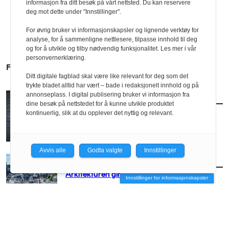
informasjon fra ditt besøk på vårt nettsted. Du kan reservere
deg mot dette under "Innstillinger".
For øvrig bruker vi informasjonskapsler og lignende verktøy for
analyse, for å sammenligne nettlesere, tilpasse innhold til deg
og for å utvikle og tilby nødvendig funksjonalitet. Les mer i vår
personvernerklæring.
FLERE SAKER
Ditt digitale fagblad skal være like relevant for deg som det
trykte bladet alltid har vært – bade i redaksjonelt innhold og på
annonseplass. I digital publisering bruker vi informasjon fra
AKTUELT
/
BRANSJE
dine besøk på nettstedet for å kunne utvikle produktet
Norconsult kjøper Østengen & Bergo
kontinuerlig, slik at du opplever det nyttig og relevant.
Avvis alle
Godta valgte
Innstillinger
AKTUELT
/
BRANSJE
Arkitekturen girer opp for Arendal
Innstillinger for informasjonskapsler
AKTUELT
/
BRANSJE