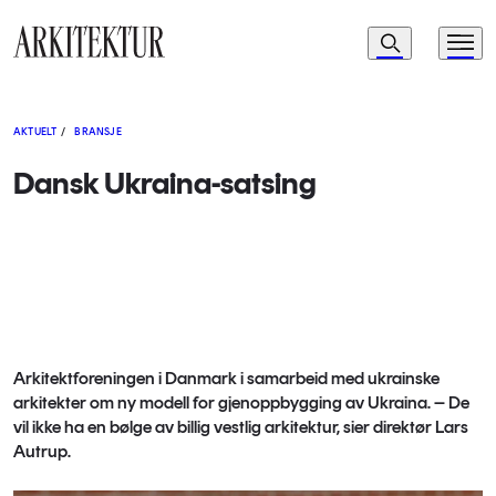
Navigasjon
Søk
Meny
Til startsiden
AKTUELT
/
BRANSJE
Dansk Ukraina-satsing
Arkitektforeningen i Danmark i samarbeid med ukrainske
arkitekter om ny modell for gjenoppbygging av Ukraina. – De
vil ikke ha en bølge av billig vestlig arkitektur, sier direktør Lars
Autrup.