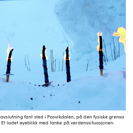
avslutning fant sted i Pasvikdalen, på den fysiske grensa
Et ladet øyeblikk med tanke på verdenssituasjonen.