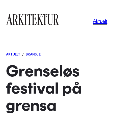
Navigas
Aktuelt
Til startsiden
AKTUELT
/
BRANSJE
Grenseløs
festival på
grensa