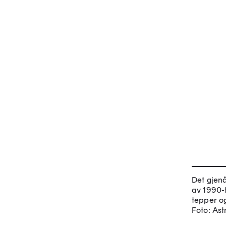
Det gjenå
av 1990-ta
tepper og
Foto: As