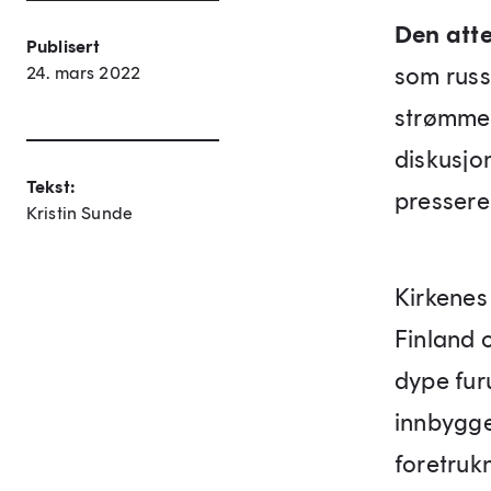
Den att
Publisert
som russ
24. mars 2022
strømmet
diskusjo
Tekst:
presser
Kristin Sunde
Kirkenes
Finland 
dype fur
innbygge
foretruk