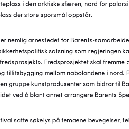
teplass i den arktiske sfæren, nord for polarsi
plass der store spørsmål oppstår.
 er nemlig arnestedet for Barents-samarbeide
ikkerhetspolitisk satsning som regjeringen kal
 fredsprosjekt». Fredsprosjektet skal fremme 
og tillitsbygging mellom nabolandene i nord. 
 en gruppe kunstprodusenter som bidrar til Ba
det ved å blant annet arrangere Barents Spe
stival satte søkelys på temaene bevegelser, fe