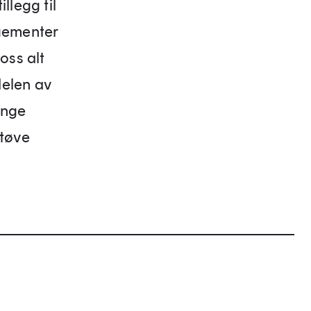
llegg til
ngementer
oss alt
delen av
ange
utøve