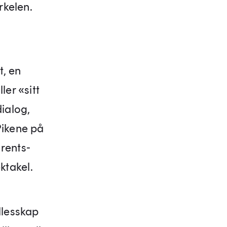
rkelen.
t, en
ler «sitt
dialog,
Pikene på
rents-
ktakel.
llesskap