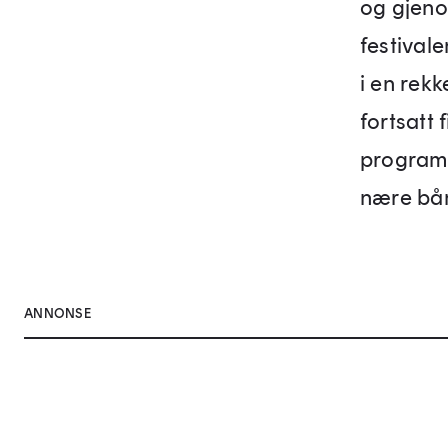
og gjenop
festival
i en rekk
fortsatt 
programm
nære bån
ANNONSE