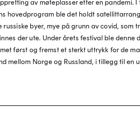
pretting av møteplasser etter en pandemi. I ti
ens hovedprogram ble det holdt satellittarra
e russiske byer, mye på grunn av covid, som tr
finnes der ute. Under årets festival ble denne 
et først og fremst et sterkt uttrykk for de m
d mellom Norge og Russland, i tillegg til en 