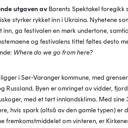
ende utgaven av
Barents Spektakel foregikk 
iske styrker rykket inn i Ukraina. Nyhetene so
 inn, ga festivalen en mørk undertone, samti
nstemaene og festivalens tittel føltes desto m
ende:
Where do we go from here?
 ligger i Sør-Varanger kommune, med grenser 
og Russland. Byen er omringet av vidder, fjor
uskoger, med et tørt innlandsklima. Med sine
re, hvis spark (altså av den gamle typen) er d
ne fremkomstmiddelet om vinteren, er Kirkene