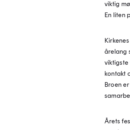
viktig mø
En liten 
Kirkenes
årelang s
viktigste
kontakt 
Broen er
samarbei
Årets fe