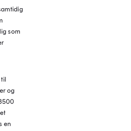
samtidig
m
dig som
er
til
der og
 3500
et
s en