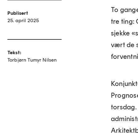
To gange
Publisert
tre ting:
25. april 2025
sjekke «
vært de 
Tekst:
forventn
Torbjørn Tumyr Nilsen
Konjunktu
Prognose
torsdag. 
administ
Arkitekt