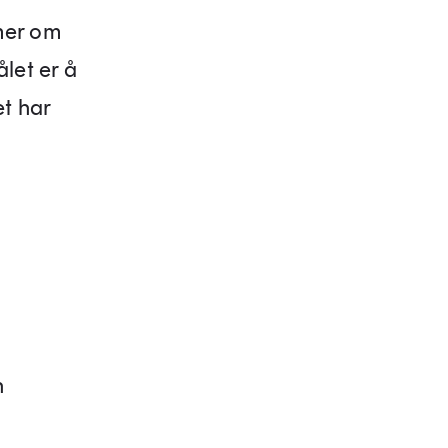
mer om
let er å
t har
n