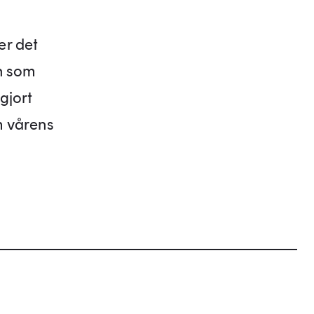
er det
on som
gjort
m vårens