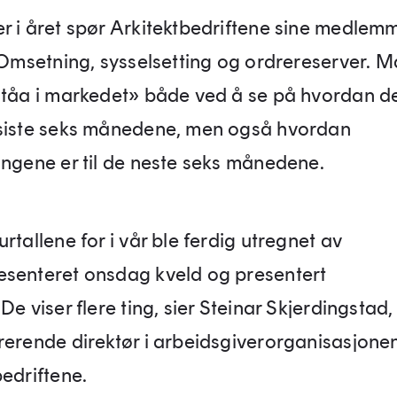
r i året spør Arkitektbedriftene sine medlem
 Omsetning, sysselsetting og ordrereserver. Må
ståa i markedet» både ved å se på hvordan de
siste seks månedene, men også hvordan
ingene er til de neste seks månedene.
rtallene for i vår ble ferdig utregnet av
senteret onsdag kveld og presentert
De viser flere ting, sier Steinar Skjerdingstad,
rerende direktør i arbeidsgiverorganisasjone
bedriftene.