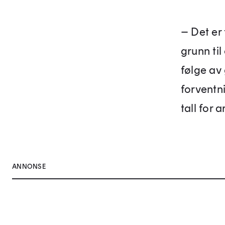
– Det er 
grunn til
følge av 
forventni
tall for 
ANNONSE