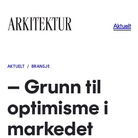
Navigas
Aktuelt
Til startsiden
AKTUELT
/
BRANSJE
– Grunn til
optimisme i
markedet