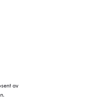
osent av
n.