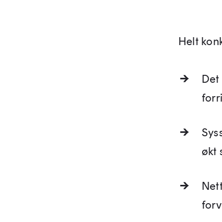
Helt kon
Det
forr
Syss
økt
Nett
for