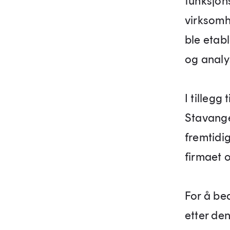
funksjon
virksomh
ble etab
og analy
I tillegg
Stavange
fremtidi
firmaet 
For å be
etter de