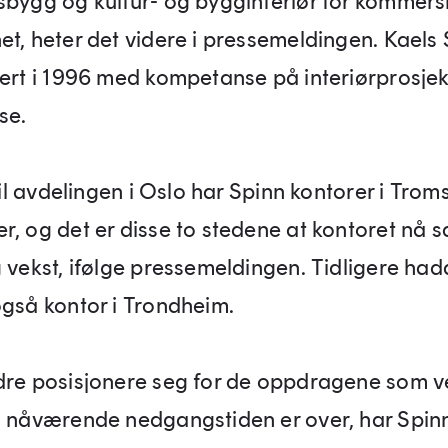
sbygg og kultur- og bygginteriør for kommersi
et, heter det videre i pressemeldingen. Kaels 
lert i 1996 med kompetanse på interiørprosjek
se.
 til avdelingen i Oslo har Spinn kontorer i Tro
r, og det er disse to stedene at kontoret nå s
g vekst, ifølge pressemeldingen. Tidligere ha
også kontor i Trondheim.
dre posisjonere seg for de oppdragene som v
n nåværende nedgangstiden er over, har Spinn