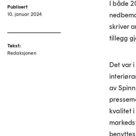
I både 2
Publisert
nedbeman
10. januar 2024
skriver a
tillegg g
Tekst:
Redaksjonen
Det var 
interiøra
av Spinn 
presseme
kvalitet 
markedsf
benyttes