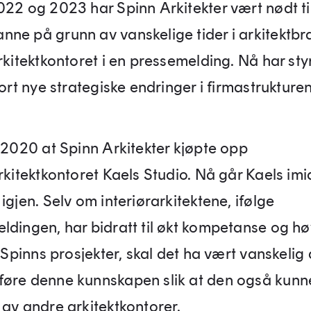
022 og 2023 har Spinn Arkitekter vært nødt ti
ne på grunn av vanskelige tider i arkitektbr
rkitektkontoret i en pressemelding. Nå har styr
jort nye strategiske endringer i firmastrukturen
i 2020 at Spinn Arkitekter kjøpte opp
rkitektkontoret Kaels Studio. Nå går Kaels imid
igjen. Selv om interiørarkitektene, ifølge
ldingen, har bidratt til økt kompetanse og h
i Spinns prosjekter, skal det ha vært vanskelig 
øre denne kunnskapen slik at den også kunn
 av andre arkitektkontorer.