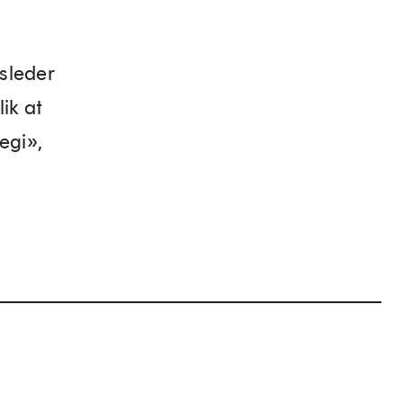
sleder
ik at
egi»,