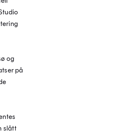
ell
Studio
tering
msø og
atser på
dde
entes
 slått