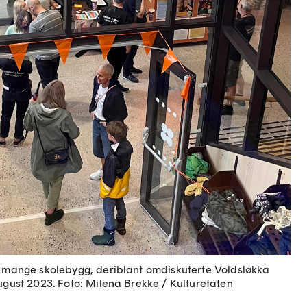
t mange skolebygg, deriblant omdiskuterte Voldsløkka
ugust 2023.
Foto: Milena Brekke / Kulturetaten