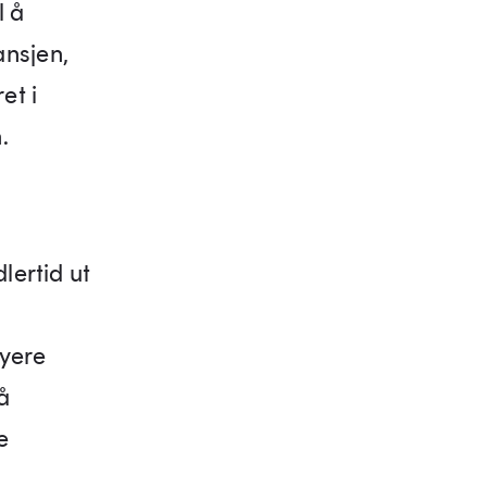
l å
ansjen,
et i
.
lertid ut
øyere
å
e