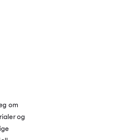
seg om
rialer og
ige