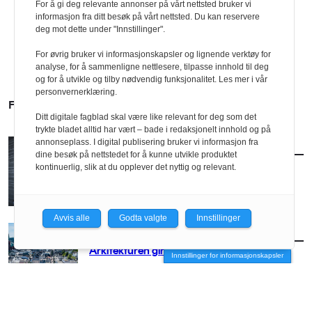
For å gi deg relevante annonser på vårt nettsted bruker vi
informasjon fra ditt besøk på vårt nettsted. Du kan reservere
deg mot dette under "Innstillinger".
For øvrig bruker vi informasjonskapsler og lignende verktøy for
analyse, for å sammenligne nettlesere, tilpasse innhold til deg
og for å utvikle og tilby nødvendig funksjonalitet. Les mer i vår
personvernerklæring.
FLERE SAKER
Ditt digitale fagblad skal være like relevant for deg som det
trykte bladet alltid har vært – bade i redaksjonelt innhold og på
annonseplass. I digital publisering bruker vi informasjon fra
AKTUELT
/
BRANSJE
dine besøk på nettstedet for å kunne utvikle produktet
Norconsult kjøper Østengen & Bergo
kontinuerlig, slik at du opplever det nyttig og relevant.
Avvis alle
Godta valgte
Innstillinger
AKTUELT
/
BRANSJE
Arkitekturen girer opp for Arendal
Innstillinger for informasjonskapsler