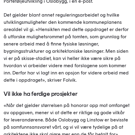
Porteføljeutvikling i Oslobygg, i en e-post.
Det gjelder blant annet reguleringsarbeidet og hvilke
utviklingsmuligheter den kommende kommuneplanens
arealdel vil gi. «Hensikten med dette oppdraget er derfor
å utforske mulighetsrommet på tomten, som grunnlag for
senere arbeid med å finne fysiske løsninger,
bygningsstrukturer og arkitektoniske løsninger. Men siden
vi er på skisse-stadiet, kan vi heller ikke være sikre på
hvordan vi arbeider videre med forslagene som kommer
inn. Derfor har vi lagt inn en opsjon for videre arbeid med
dette i oppdraget», skriver Folvik.
Vil ikke ha ferdige prosjekter
«Når det gjelder størrelsen på honorar opp mot omfanget
av oppgaven, mener vi at dette er riktige og gode vilkår
for leverandørene. Både Oslobygg og Linstow er bevisste
på samfunnsansvaret vårt, og vi vil være tydelige på at
arkitektene ikke skal gjøre mer enn de får betalt for»,