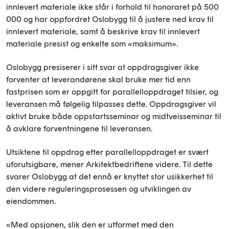
innlevert materiale ikke står i forhold til honoraret på 500
000 og har oppfordret Oslobygg til å justere ned krav til
innlevert materiale, samt å beskrive krav til innlevert
materiale presist og enkelte som «maksimum».
Oslobygg presiserer i sitt svar at oppdragsgiver ikke
forventer at leverandørene skal bruke mer tid enn
fastprisen som er oppgitt for parallelloppdraget tilsier, og
leveransen må følgelig tilpasses dette. Oppdragsgiver vil
aktivt bruke både oppstartsseminar og midtveisseminar til
å avklare forventningene til leveransen.
Utsiktene til oppdrag etter parallelloppdraget er svært
uforutsigbare, mener Arkitektbedriftene videre. Til dette
svarer Oslobygg at det ennå er knyttet stor usikkerhet til
den videre reguleringsprosessen og utviklingen av
eiendommen.
«Med opsjonen, slik den er utformet med den