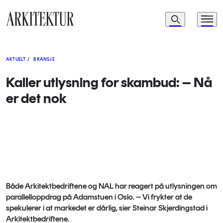
Navigasjon
Søk
Meny
Til startsiden
AKTUELT
/
BRANSJE
Kaller utlysning for skambud: – Nå
er det nok
Både Arkitektbedriftene og NAL har reagert på utlysningen om
parallelloppdrag på Adamstuen i Oslo. – Vi frykter at de
spekulerer i at markedet er dårlig, sier Steinar Skjerdingstad i
Arkitektbedriftene.