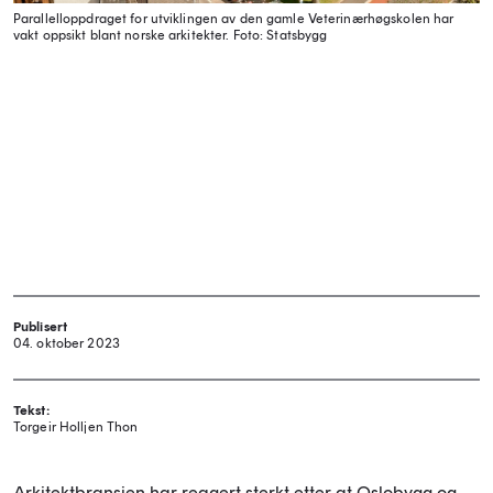
Parallelloppdraget for utviklingen av den gamle Veterinærhøgskolen har
vakt oppsikt blant norske arkitekter.
Foto: Statsbygg
Publisert
04. oktober 2023
Tekst:
Torgeir Holljen Thon
Arkitektbransjen har reagert sterkt etter at Oslobygg og