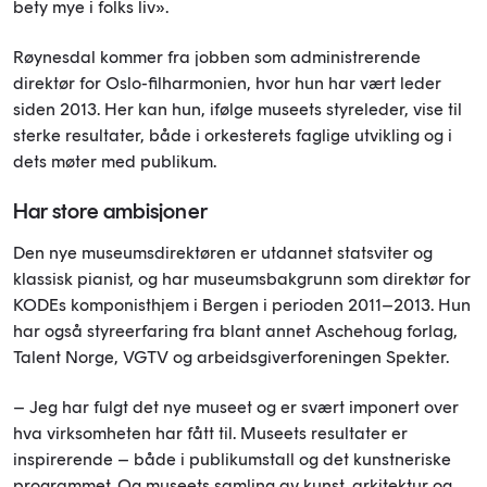
bety mye i folks liv».
Røynesdal kommer fra jobben som administrerende
direktør for Oslo-filharmonien, hvor hun har vært leder
siden 2013. Her kan hun, ifølge museets styreleder, vise til
sterke resultater, både i orkesterets faglige utvikling og i
dets møter med publikum.
Har store ambisjoner
Den nye museumsdirektøren er utdannet statsviter og
klassisk pianist, og har museumsbakgrunn som direktør for
KODEs komponisthjem i Bergen i perioden 2011–2013. Hun
har også styreerfaring fra blant annet Aschehoug forlag,
Talent Norge, VGTV og arbeidsgiverforeningen Spekter.
– Jeg har fulgt det nye museet og er svært imponert over
hva virksomheten har fått til. Museets resultater er
inspirerende – både i publikumstall og det kunstneriske
programmet. Og museets samling av kunst, arkitektur og