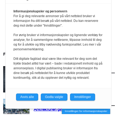
Informasjonskapsler og personvern
For å gi deg relevante annonser på vårt nettsted bruker vi
informasjon fra ditt besøk på vårt nettsted. Du kan reservere
deg mot dette under "Innstillinger".
For øvrig bruker vi informasjonskapsler og lignende verktøy for
analyse, for å sammenligne nettlesere, tilpasse innhold til deg
og for å utvikle og tilby nødvendig funksjonalitet. Les mer i vår
personvernerklæring.
FLERE SAKER
Ditt digitale fagblad skal være like relevant for deg som det
trykte bladet alltid har vært – bade i redaksjonelt innhold og på
annonseplass. I digital publisering bruker vi informasjon fra
AKTUELT
/
BRANSJE
dine besøk på nettstedet for å kunne utvikle produktet
Norconsult kjøper Østengen & Bergo
kontinuerlig, slik at du opplever det nyttig og relevant.
Avvis alle
Godta valgte
Innstillinger
AKTUELT
/
BRANSJE
Arkitekturen girer opp for Arendal
Innstillinger for informasjonskapsler