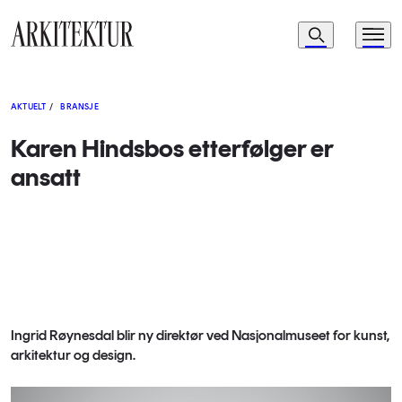
Navigasjon
Søk
Meny
Til startsiden
AKTUELT
/
BRANSJE
Karen Hindsbos etterfølger er
ansatt
Ingrid Røynesdal blir ny direktør ved Nasjonalmuseet for kunst,
arkitektur og design.