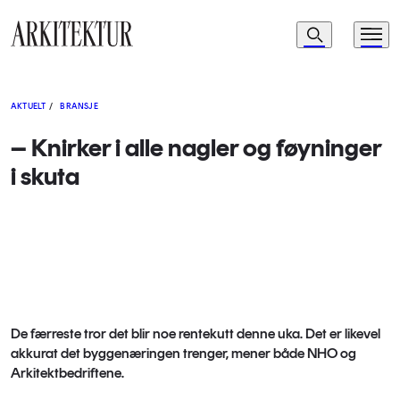
Navigasjon
Søk
Meny
Til startsiden
AKTUELT
/
BRANSJE
– Knirker i alle nagler og føyninger
i skuta
De færreste tror det blir noe rentekutt denne uka. Det er likevel
akkurat det byggenæringen trenger, mener både NHO og
Arkitektbedriftene.