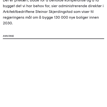
Det er prekært, både for å beholde kompetanse og å få
bygget det vi har behov for, sier administrerende direktør i
Arkitektbedriftene Steinar Skjerdingstad som viser til
regjeringens mål om å bygge 130 000 nye boliger innen
2030.
ANNONSE