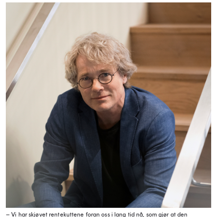
– Vi har skjøvet rentekuttene foran oss i lang tid nå, som gjør at den