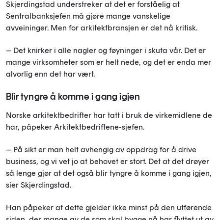
Skjerdingstad understreker at det er forståelig at
Sentralbanksjefen må gjøre mange vanskelige
avveininger. Men for arkitektbransjen er det nå kritisk.
– Det knirker i alle nagler og føyninger i skuta vår. Det er
mange virksomheter som er helt nede, og det er enda mer
alvorlig enn det har vært.
Blir tyngre å komme i gang igjen
Norske arkitektbedrifter har tatt i bruk de virkemidlene de
har, påpeker Arkitektbedriftene-sjefen.
– På sikt er man helt avhengig av oppdrag for å drive
business, og vi vet jo at behovet er stort. Det at det drøyer
så lenge gjør at det også blir tyngre å komme i gang igjen,
sier Skjerdingstad.
Han påpeker at dette gjelder ikke minst på den utførende
siden, der mange av de som skal bygge nå har flyttet ut av