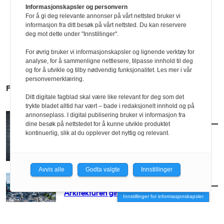
Informasjonskapsler og personvern
For å gi deg relevante annonser på vårt nettsted bruker vi
informasjon fra ditt besøk på vårt nettsted. Du kan reservere
deg mot dette under "Innstillinger".
For øvrig bruker vi informasjonskapsler og lignende verktøy for
analyse, for å sammenligne nettlesere, tilpasse innhold til deg
og for å utvikle og tilby nødvendig funksjonalitet. Les mer i vår
personvernerklæring.
FLERE SAKER
Ditt digitale fagblad skal være like relevant for deg som det
trykte bladet alltid har vært – bade i redaksjonelt innhold og på
annonseplass. I digital publisering bruker vi informasjon fra
AKTUELT
/
BRANSJE
dine besøk på nettstedet for å kunne utvikle produktet
Norconsult kjøper Østengen & Bergo
kontinuerlig, slik at du opplever det nyttig og relevant.
Avvis alle
Godta valgte
Innstillinger
AKTUELT
/
BRANSJE
Arkitekturen girer opp for Arendal
Innstillinger for informasjonskapsler