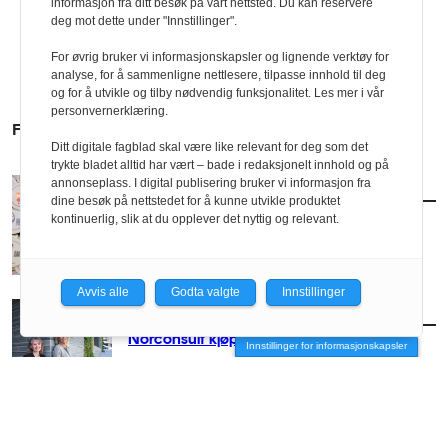
informasjon fra ditt besøk på vårt nettsted. Du kan reservere
deg mot dette under "Innstillinger".
For øvrig bruker vi informasjonskapsler og lignende verktøy for
analyse, for å sammenligne nettlesere, tilpasse innhold til deg
og for å utvikle og tilby nødvendig funksjonalitet. Les mer i vår
personvernerklæring.
FLERE SAKER
Ditt digitale fagblad skal være like relevant for deg som det
trykte bladet alltid har vært – bade i redaksjonelt innhold og på
annonseplass. I digital publisering bruker vi informasjon fra
AKTUELT
/
BRANSJE
dine besøk på nettstedet for å kunne utvikle produktet
Mad-spillet om byutvikling
kontinuerlig, slik at du opplever det nyttig og relevant.
Avvis alle
Godta valgte
Innstillinger
AKTUELT
/
BRANSJE
Norconsult kjøper Østengen & Bergo
Innstillinger for informasjonskapsler
AKTUELT
/
BRANSJE