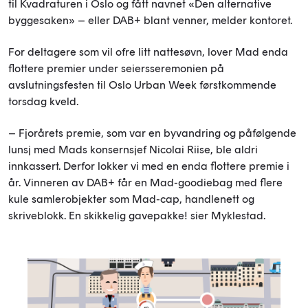
til Kvadraturen i Oslo og fått navnet «Den alternative
byggesaken» – eller DAB+ blant venner, melder kontoret.
For deltagere som vil ofre litt nattesøvn, lover Mad enda
flottere premier under seiersseremonien på
avslutningsfesten til Oslo Urban Week førstkommende
torsdag kveld.
– Fjorårets premie, som var en byvandring og påfølgende
lunsj med Mads konsernsjef Nicolai Riise, ble aldri
innkassert. Derfor lokker vi med en enda flottere premie i
år. Vinneren av DAB+ får en Mad-goodiebag med flere
kule samlerobjekter som Mad-cap, handlenett og
skriveblokk. En skikkelig gavepakke! sier Myklestad.