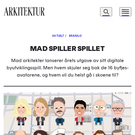
Navigasjon
Søk
Meny
Til startsiden
AKTUELT
/
BRANSJE
MAD SPILLER SPILLET
Mad arkitekter lanserer årets utgave av sitt digitale
byutviklingsspill. Men hvem skjuler seg bak de 16 byfjes-
avatarene, og hvem vil du helst gå i skoene til?