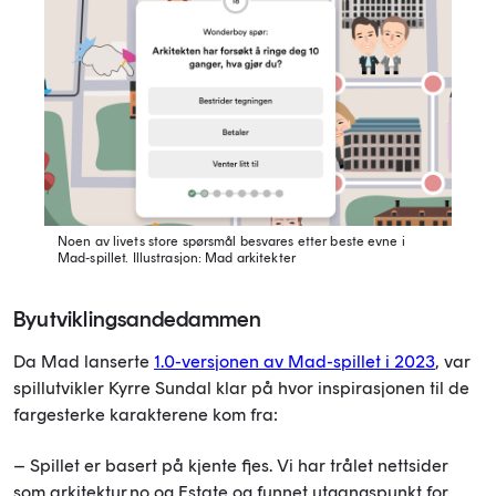
Noen av livets store spørsmål besvares etter beste evne i
Mad-spillet.
Illustrasjon: Mad arkitekter
Byutviklingsandedammen
Da Mad lanserte
1.0-versjonen av Mad-spillet i 2023
, var
spillutvikler Kyrre Sundal klar på hvor inspirasjonen til de
fargesterke karakterene kom fra:
– Spillet er basert på kjente fjes. Vi har trålet nettsider
som arkitektur.no og Estate og funnet utgangspunkt for