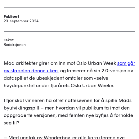
Publisert
23. september 2024
Tekst:
Redaksjonen
Mad arkitekter girer om inn mot Oslo Urban Week
som går
av stabelen denne uken
, og lanserer nå sin 2.0-versjon av
dataspillet de ubeskjedent omtaler som «selve
høydepunktet under fjorårets Oslo Urban Week».
I fjor skal vinneren ha ofret nattesøvnen for å spille Mads
byutviklingsspill – men hvordan vil publikum ta imot den
oppgraderte versjonen, med femten nye byfjes å forholde
seg til?
– Med unntak av Wonderboy, er alle karakterene nye.