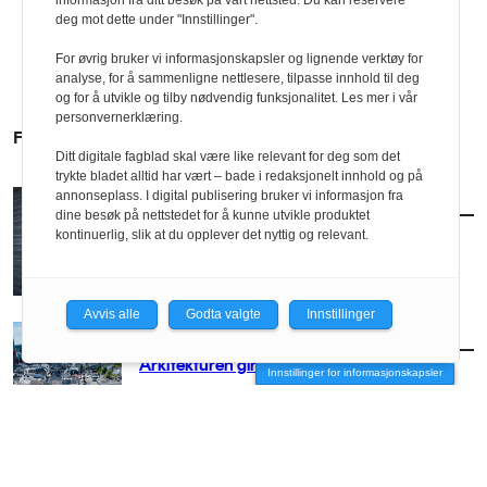
informasjon fra ditt besøk på vårt nettsted. Du kan reservere
deg mot dette under "Innstillinger".
For øvrig bruker vi informasjonskapsler og lignende verktøy for
analyse, for å sammenligne nettlesere, tilpasse innhold til deg
og for å utvikle og tilby nødvendig funksjonalitet. Les mer i vår
personvernerklæring.
FLERE SAKER
Ditt digitale fagblad skal være like relevant for deg som det
trykte bladet alltid har vært – bade i redaksjonelt innhold og på
annonseplass. I digital publisering bruker vi informasjon fra
AKTUELT
/
BRANSJE
dine besøk på nettstedet for å kunne utvikle produktet
Norconsult kjøper Østengen & Bergo
kontinuerlig, slik at du opplever det nyttig og relevant.
Avvis alle
Godta valgte
Innstillinger
AKTUELT
/
BRANSJE
Arkitekturen girer opp for Arendal
Innstillinger for informasjonskapsler
AKTUELT
/
BRANSJE