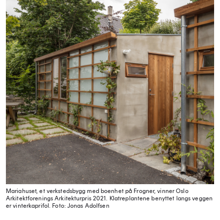
Mariahuset, et verkstedsbygg med boenhet på Frogner, vinner Oslo
Arkitektforenings Arkitekturpris 2021. Klatreplantene benyttet langs veggen
er vinterkaprifol.
Foto: Jonas Adolfsen