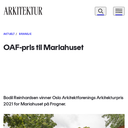
Navigasjon
Søk
Meny
Til startsiden
AKTUELT
/
BRANSJE
OAF-pris til Mariahuset
Bodil Reinhardsen vinner Oslo Arkitektforenings Arkitekturpris
2021 for Mariahuset på Frogner.