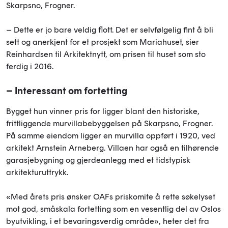
Skarpsno, Frogner.
– Dette er jo bare veldig flott. Det er selvfølgelig fint å bli
sett og anerkjent for et prosjekt som Mariahuset, sier
Reinhardsen til Arkitektnytt, om prisen til huset som sto
ferdig i 2016.
– Interessant om fortetting
Bygget hun vinner pris for ligger blant den historiske,
frittliggende murvillabebyggelsen på Skarpsno, Frogner.
På samme eiendom ligger en murvilla oppført i 1920, ved
arkitekt Arnstein Arneberg. Villaen har også en tilhørende
garasjebygning og gjerdeanlegg med et tidstypisk
arkitekturuttrykk.
«Med årets pris ønsker OAFs priskomite å rette søkelyset
mot god, småskala fortetting som en vesentlig del av Oslos
byutvikling, i et bevaringsverdig område», heter det fra