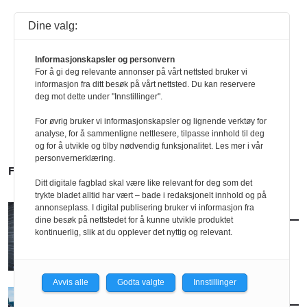
Dine valg:
Informasjonskapsler og personvern
For å gi deg relevante annonser på vårt nettsted bruker vi
informasjon fra ditt besøk på vårt nettsted. Du kan reservere
deg mot dette under "Innstillinger".
For øvrig bruker vi informasjonskapsler og lignende verktøy for
analyse, for å sammenligne nettlesere, tilpasse innhold til deg
og for å utvikle og tilby nødvendig funksjonalitet. Les mer i vår
personvernerklæring.
FLERE SAKER
Ditt digitale fagblad skal være like relevant for deg som det
trykte bladet alltid har vært – bade i redaksjonelt innhold og på
annonseplass. I digital publisering bruker vi informasjon fra
AKTUELT
/
BRANSJE
dine besøk på nettstedet for å kunne utvikle produktet
Norconsult kjøper Østengen & Bergo
kontinuerlig, slik at du opplever det nyttig og relevant.
Avvis alle
Godta valgte
Innstillinger
AKTUELT
/
BRANSJE