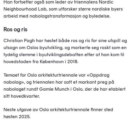
Han
fortsetter også som leder av triennalens Nordic
Neighbourhood Lab, som utforsker større nordiske byers
arbeid med nabolagstransformasjon og byledelse.
Ros og ris
Christian Pagh har høstet både ros og ris for sine utspill og
utsagn om Oslos byutvikling, og markerte seg raskt som en
tydelig stemme i byutviklingsdebatten etter at han kom til
hovedstaden fra København i 2018.
Temaet for Oslo arkitekturtriennale var «Oppdrag
nabolag», og triennalen har satt et markant preg på
nabolaget rundt Gamle Munch i Oslo, der de har etablert
sitt hovedkvarter.
Neste utgave av Oslo arkitekturtriennale finner sted
høsten 2025.