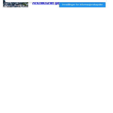
Arkitekturen girer opp for Arendal
Innstillinger for informasjonskapsler
AKTUELT
/
BRANSJE
– Vi må få arkitekten med stor A opp på
hesten igjen
AKTUELT
/
BRANSJE
Vil slippe arkitektene fri
AKTUELT
/
BRANSJE
– Vi river før vi har forstått helheten