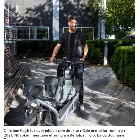
Christian Pagh tok over jobben som direktør i Oslo arkitekturtriennale i
2021. Nå søker triennalen etter hans etterfølger.
Foto: Linda Bournane