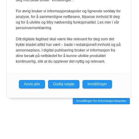
deg mot dette under "Innstillinger".
For øvrig bruker vi informasjonskapsler og lignende verktøy for
analyse, for å sammenligne nettlesere, tilpasse innhold til deg
og for å utvikle og tilby nødvendig funksjonalitet. Les mer i vår
personvernerklæring.
Ditt digitale fagblad skal være like relevant for deg som det
trykte bladet alltid har vært – bade i redaksjonelt innhold og på
annonseplass. I digital publisering bruker vi informasjon fra
dine besøk på nettstedet for å kunne utvikle produktet
kontinuerlig, slik at du opplever det nyttig og relevant.
Avvis alle
Godta valgte
Innstillinger
Innstillinger for informasjonskapsler