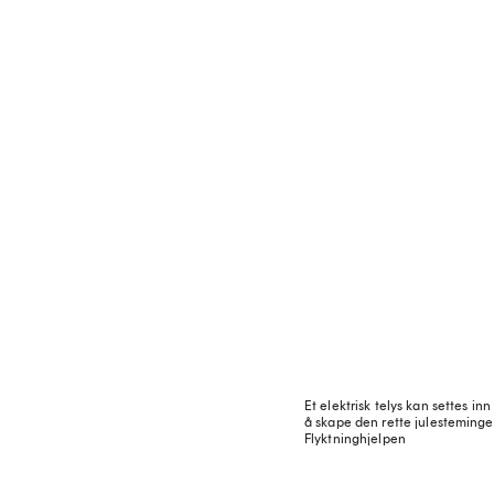
Et elektrisk telys kan settes in
å skape den rette julesteming
Flyktninghjelpen