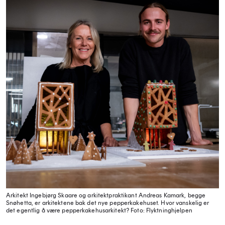
Arkitekt Ingebjørg Skaare og arkitektpraktikant Andreas Kamark, begge
Snøhetta, er arkitektene bak det nye pepperkakehuset. Hvor vanskelig er
det egentlig å være pepperkakehusarkitekt?
Foto: Flyktninghjelpen