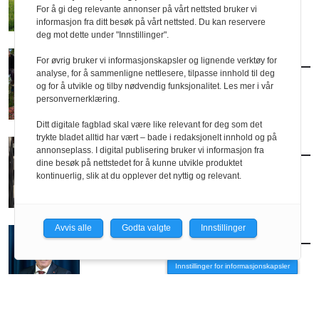
hesten igjen
For å gi deg relevante annonser på vårt nettsted bruker vi
informasjon fra ditt besøk på vårt nettsted. Du kan reservere
deg mot dette under "Innstillinger".
AKTUELT
/
BRANSJE
For øvrig bruker vi informasjonskapsler og lignende verktøy for
analyse, for å sammenligne nettlesere, tilpasse innhold til deg
Vil slippe arkitektene fri
og for å utvikle og tilby nødvendig funksjonalitet. Les mer i vår
personvernerklæring.
Ditt digitale fagblad skal være like relevant for deg som det
trykte bladet alltid har vært – bade i redaksjonelt innhold og på
AKTUELT
/
BRANSJE
annonseplass. I digital publisering bruker vi informasjon fra
– Vi river før vi har forstått helheten
dine besøk på nettstedet for å kunne utvikle produktet
kontinuerlig, slik at du opplever det nyttig og relevant.
Avvis alle
Godta valgte
Innstillinger
AKTUELT
/
BRANSJE
Lanserer digital nyvinning for plansaker
Innstillinger for informasjonskapsler
ANNONSE