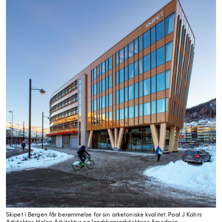
Skipet i Bergen får berømmelse for sin arketoniske kvalitet. Paal J Kahrs