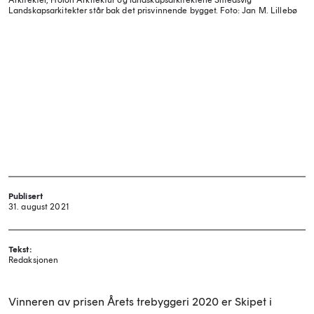
Arkitekter, Holon Arkitektur og landskapsarkitektene Smedsvig
Landskapsarkitekter står bak det prisvinnende bygget.
Foto: Jan M. Lillebø
Publisert
31. august 2021
Tekst:
Redaksjonen
Vinneren av prisen Årets trebyggeri 2020 er Skipet i