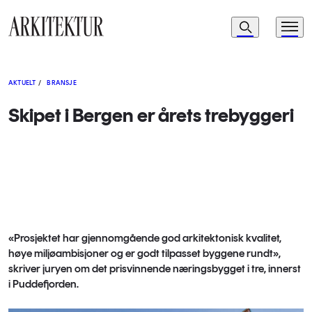
Navigasjon
Søk
Meny
Til startsiden
AKTUELT
/
BRANSJE
Skipet i Bergen er årets trebyggeri
«Prosjektet har gjennomgående god arkitektonisk kvalitet,
høye miljøambisjoner og er godt tilpasset byggene rundt»,
skriver juryen om det prisvinnende næringsbygget i tre, innerst
i Puddefjorden.