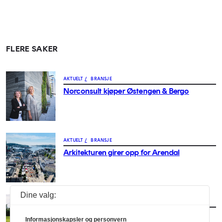
FLERE SAKER
AKTUELT
/
BRANSJE
Norconsult kjøper Østengen & Bergo
AKTUELT
/
BRANSJE
Arkitekturen girer opp for Arendal
Dine valg:
AKTUELT
/
BRANSJE
– Vi må få arkitekten med stor A opp på
Informasjonskapsler og personvern