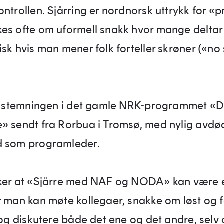
ntrollen. Sjårring er nordnorsk uttrykk for «p
es ofte om uformell snakk hvor mange deltar
sk hvis man mener folk forteller skrøner («no 
kt stemningen i det gamle NRK-programmet «D
» sendt fra Rorbua i Tromsø, med nylig avdø
d som programleder.
ker at «Sjårre med NAF og NODA» kan være e
r man kan møte kollegaer, snakke om løst og f
, og diskutere både det ene og det andre, sel