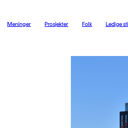
jon
Meninger
Prosjekter
Folk
Ledige sti