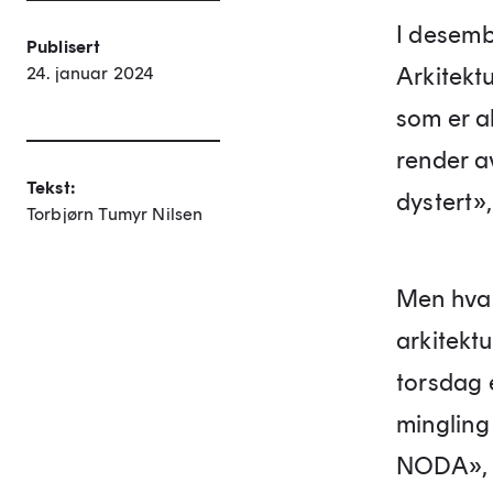
I desemb
Publisert
Arkitekt
24. januar 2024
som er al
render a
Tekst:
dystert»
Torbjørn Tumyr Nilsen
Men hva 
arkitekt
torsdag 
mingling
NODA», 