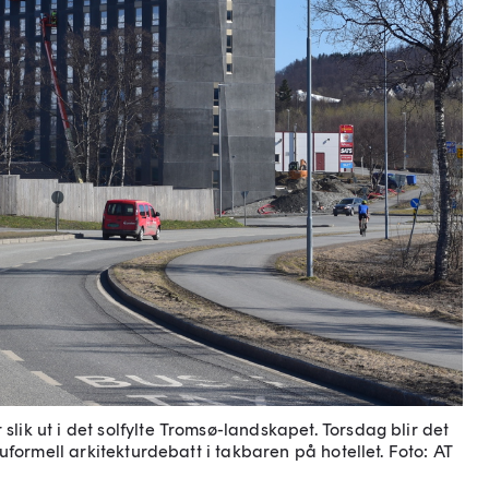
lik ut i det solfylte Tromsø-landskapet. Torsdag blir det
g uformell arkitekturdebatt i takbaren på hotellet.
Foto: AT