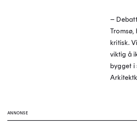
– Debatt
Tromsø, 
kritisk. 
viktig å
bygget i 
Arkitekt
ANNONSE