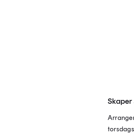
Skaper 
Arrangem
torsdagsp