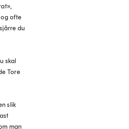
rat»,
 og ofte
sjårre du
u skal
de Tore
n slik
ast
v om man