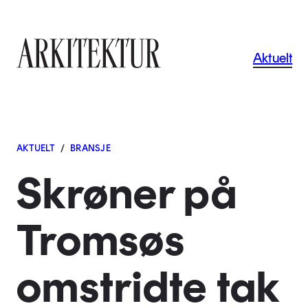
Navigas
Aktuelt
Til startsiden
AKTUELT
/
BRANSJE
Skrøner på
Tromsøs
omstridte tak