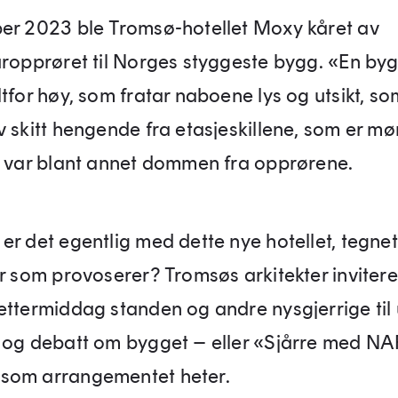
er 2023 ble Tromsø-hotellet Moxy kåret av
uropprøret til Norges styggeste bygg. «En by
tfor høy, som fratar naboene lys og utsikt, so
v skitt hengende fra etasjeskillene, som er mø
, var blant annet dommen fra opprørene.
er det egentlig med dette nye hotellet, tegne
ur som provoserer? Tromsøs arkitekter invitere
ettermiddag standen og andre nysgjerrige til 
 og debatt om bygget – eller «Sjårre med NA
som arrangementet heter.