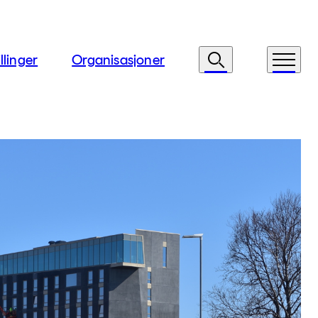
llinger
Organisasjoner
Søk
Meny