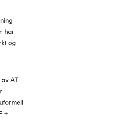
gning
m har
rkt og
t av AT
r
uformell
F +