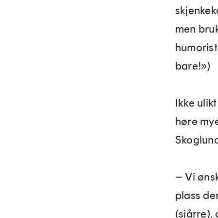
skjenkeko
men bruk
humoristi
bare!»)
Ikke uli
høre mye
Skoglun
– Vi øns
plass de
(sjårre)