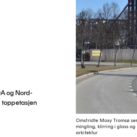
DA og Nord-
 i toppetasjen
Omstridte Moxy Tromsø ser s
mingling, klirring i glass o
arkitektur