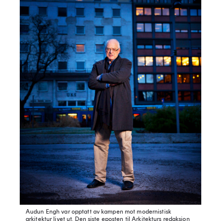
Audun Engh var opptatt av kampen mot modernistisk
arkitektur livet ut. Den siste eposten til Arkitekturs redaksjon