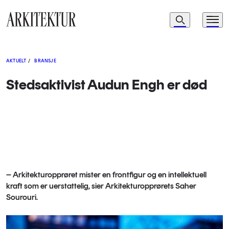
Navigasjon
Søk
Meny
Til startsiden
AKTUELT
/
BRANSJE
Stedsaktivist Audun Engh er død
– Arkitekturopprøret mister en frontfigur og en intellektuell
kraft som er uerstattelig, sier Arkitekturopprørets Saher
Sourouri.