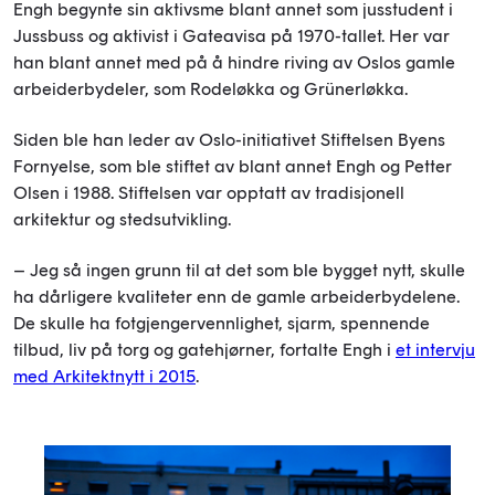
Engh begynte sin aktivsme blant annet som jusstudent i
Jussbuss og aktivist i Gateavisa på 1970-tallet. Her var
han blant annet med på å hindre riving av Oslos gamle
arbeiderbydeler, som Rodeløkka og Grünerløkka.
Siden ble han leder av Oslo-initiativet Stiftelsen Byens
Fornyelse, som ble stiftet av blant annet Engh og Petter
Olsen i 1988. Stiftelsen var opptatt av tradisjonell
arkitektur og stedsutvikling.
– Jeg så ingen grunn til at det som ble bygget nytt, skulle
ha dårligere kvaliteter enn de gamle arbeiderbydelene.
De skulle ha fotgjengervennlighet, sjarm, spennende
tilbud, liv på torg og gatehjørner, fortalte Engh i
et intervju
med Arkitektnytt i 2015
.