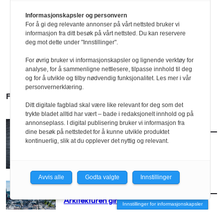
Informasjonskapsler og personvern
For å gi deg relevante annonser på vårt nettsted bruker vi
informasjon fra ditt besøk på vårt nettsted. Du kan reservere
deg mot dette under "Innstillinger".
For øvrig bruker vi informasjonskapsler og lignende verktøy for
analyse, for å sammenligne nettlesere, tilpasse innhold til deg
og for å utvikle og tilby nødvendig funksjonalitet. Les mer i vår
personvernerklæring.
FLERE SAKER
Ditt digitale fagblad skal være like relevant for deg som det
trykte bladet alltid har vært – bade i redaksjonelt innhold og på
annonseplass. I digital publisering bruker vi informasjon fra
AKTUELT
/
BRANSJE
dine besøk på nettstedet for å kunne utvikle produktet
Norconsult kjøper Østengen & Bergo
kontinuerlig, slik at du opplever det nyttig og relevant.
Avvis alle
Godta valgte
Innstillinger
AKTUELT
/
BRANSJE
Arkitekturen girer opp for Arendal
Innstillinger for informasjonskapsler