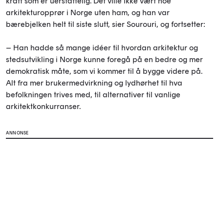
kraft som er uerstattelig. Det ville ikke vært noe
arkitekturopprør i Norge uten ham, og han var
bærebjelken helt til siste slutt, sier Sourouri, og fortsetter:
– Han hadde så mange idéer til hvordan arkitektur og
stedsutvikling i Norge kunne foregå på en bedre og mer
demokratisk måte, som vi kommer til å bygge videre på.
Alt fra mer brukermedvirkning og lydhørhet til hva
befolkningen trives med, til alternativer til vanlige
arkitektkonkurranser.
ANNONSE