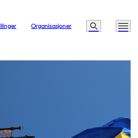
llinger
Organisasjoner
Søk
Meny