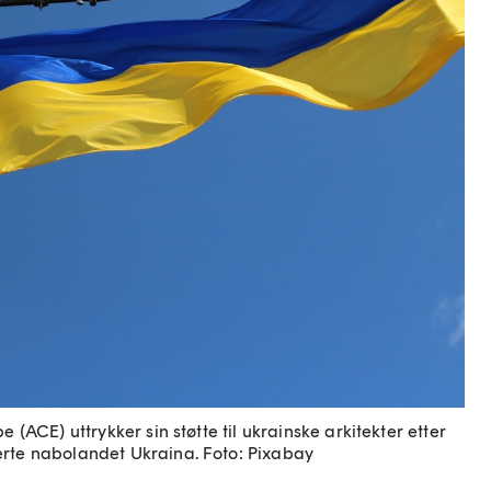
e (ACE) uttrykker sin støtte til ukrainske arkitekter etter
erte nabolandet Ukraina.
Foto: Pixabay