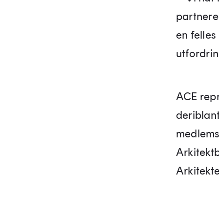
partnere 
en felles
utfordri
ACE repr
deriblan
medlemsl
Arkitekt
Arkitekt