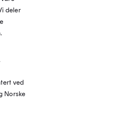
Vi deler
me
.
,
tert ved
og Norske