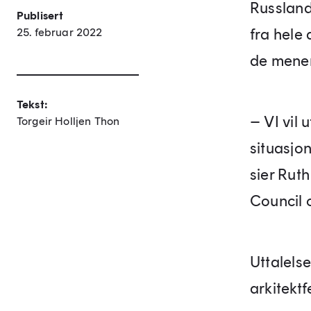
Russland
Publisert
fra hele 
25. februar 2022
de mener
Tekst:
– VI vil 
Torgeir Holljen Thon
situasjo
sier Rut
Council 
Uttalels
arkitekt