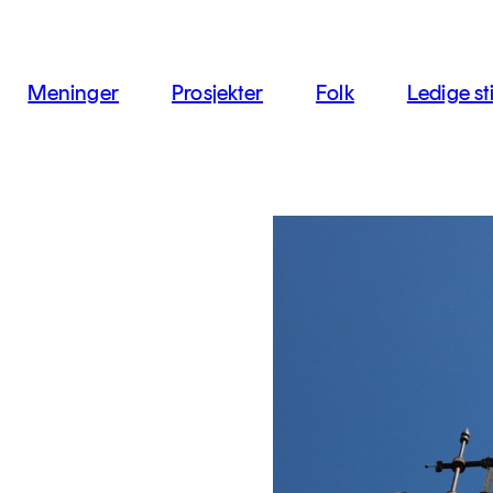
jon
Meninger
Prosjekter
Folk
Ledige sti