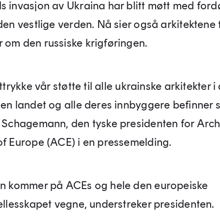
s invasjon av Ukraina har blitt møtt med fo
den vestlige verden. Nå sier også arkitektene 
 om den russiske krigføringen.
uttrykke vår støtte til alle ukrainske arkitekter i
nen landet og alle deres innbyggere befinner s
h Schagemann, den tyske presidenten for Archi
of Europe (ACE) i en pressemelding.
en kommer på ACEs og hele den europeiske
fellesskapet vegne, understreker presidenten.