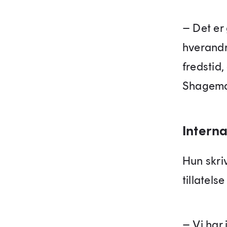
– Det er
hverandr
fredstid,
Shagema
Interna
Hun skriv
tillatels
– Vi har