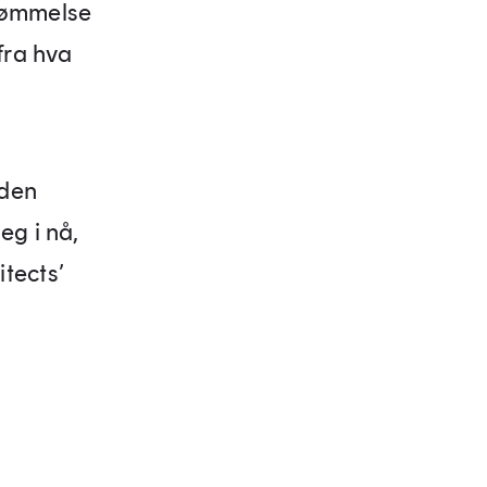
rdømmelse
fra hva
 den
eg i nå,
tects’