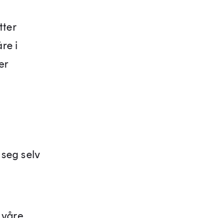
tter
re i
er
 seg selv
 våre