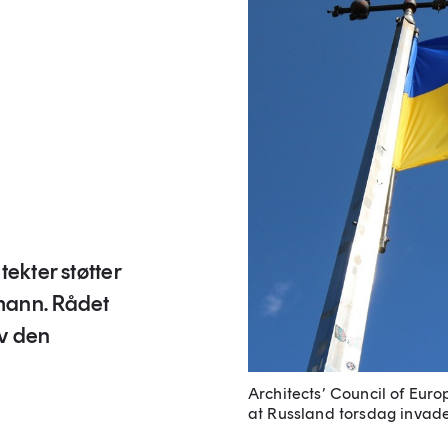
ekter støtter
mann. Rådet
av den
Architects’ Council of Europ
at Russland torsdag invad