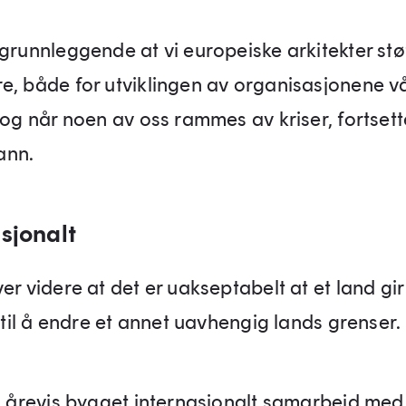
 grunnleggende at vi europeiske arkitekter stø
e, både for utviklingen av organisasjonene vå
 og når noen av oss rammes av kriser, fortsett
nn.
sjonalt
er videre at det er uakseptabelt at et land gir
e til å endre et annet uavhengig lands grenser.
 i årevis bygget internasjonalt samarbeid med