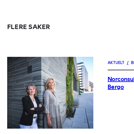
FLERE SAKER
AKTUELT
/
B
Norconsul
Bergo