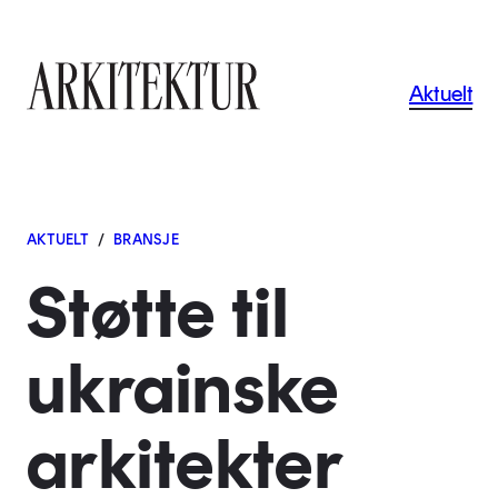
Navigas
Aktuelt
Til startsiden
AKTUELT
/
BRANSJE
Støtte til
ukrainske
arkitekter