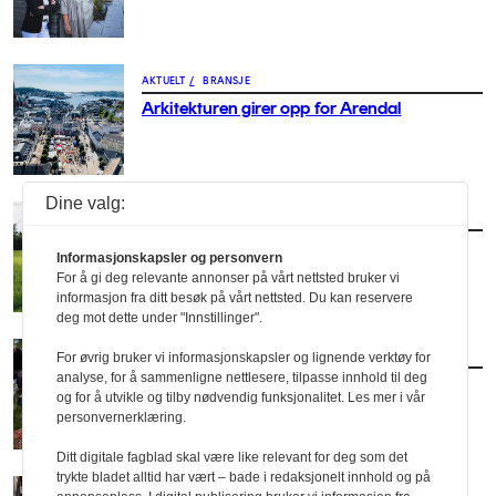
AKTUELT
/
BRANSJE
Arkitekturen girer opp for Arendal
Dine valg:
AKTUELT
/
BRANSJE
– Vi må få arkitekten med stor A opp på
Informasjonskapsler og personvern
hesten igjen
For å gi deg relevante annonser på vårt nettsted bruker vi
informasjon fra ditt besøk på vårt nettsted. Du kan reservere
deg mot dette under "Innstillinger".
AKTUELT
/
BRANSJE
For øvrig bruker vi informasjonskapsler og lignende verktøy for
analyse, for å sammenligne nettlesere, tilpasse innhold til deg
Vil slippe arkitektene fri
og for å utvikle og tilby nødvendig funksjonalitet. Les mer i vår
personvernerklæring.
Ditt digitale fagblad skal være like relevant for deg som det
trykte bladet alltid har vært – bade i redaksjonelt innhold og på
AKTUELT
/
BRANSJE