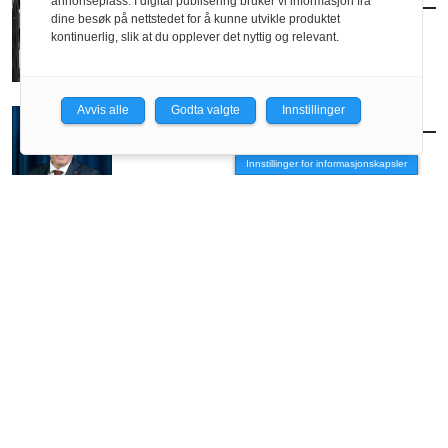
annonseplass. I digital publisering bruker vi informasjon fra
– Vi river før vi har forstått helheten
dine besøk på nettstedet for å kunne utvikle produktet
kontinuerlig, slik at du opplever det nyttig og relevant.
Avvis alle
Godta valgte
Innstillinger
AKTUELT
/
BRANSJE
Lanserer digital nyvinning for plansaker
Innstillinger for informasjonskapsler
ANNONSE