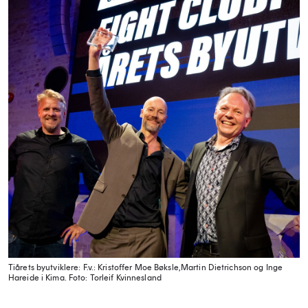
Tiårets byutviklere:
F.v.: Kristoffer Moe Bøksle,
Martin Dietrichson og Inge
Hareide i Kima.
Foto: Torleif Kvinnesland