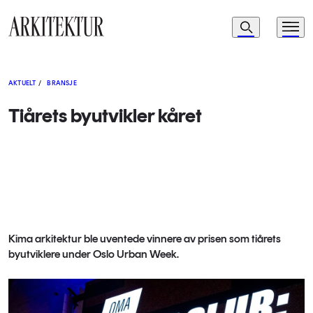
Navigasjon
Søk
Meny
Til startsiden
AKTUELT
/
BRANSJE
Tiårets byutvikler kåret
Kima arkitektur ble uventede vinnere av prisen som tiårets
byutviklere under Oslo Urban Week.