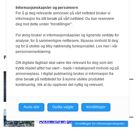
Informasjonskapsler og personvern
For å gi deg relevante annonser på vårt nettsted bruker vi
informasjon fra ditt besøk på vårt nettsted. Du kan reservere
deg mot dette under "Innstillinger".
For øvrig bruker vi informasjonskapsler og lignende verktøy for
analyse, for å sammenligne nettlesere, tilpasse innhold til deg
og for å utvikle og tilby nødvendig funksjonalitet. Les mer i vår
personvernerklæring.
FLERE SAKER
Ditt digitale fagblad skal være like relevant for deg som det
trykte bladet alltid har vært – bade i redaksjonelt innhold og på
annonseplass. I digital publisering bruker vi informasjon fra
AKTUELT
/
BRANSJE
dine besøk på nettstedet for å kunne utvikle produktet
Norconsult kjøper Østengen & Bergo
kontinuerlig, slik at du opplever det nyttig og relevant.
Avvis alle
Godta valgte
Innstillinger
AKTUELT
/
BRANSJE
Arkitekturen girer opp for Arendal
Innstillinger for informasjonskapsler