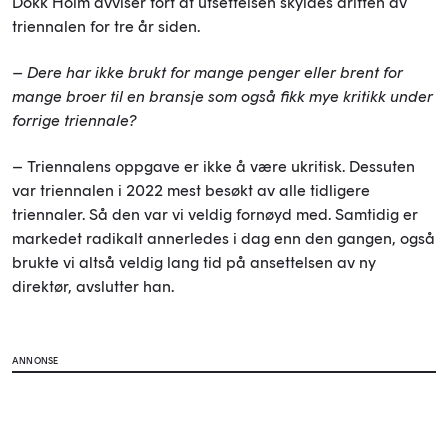
Dokk Holm avviser fort at utsettelsen skyldes driften av
triennalen for tre år siden.
– Dere har ikke brukt for mange penger eller brent for
mange broer til en bransje som også fikk mye kritikk under
forrige triennale?
– Triennalens oppgave er ikke å være ukritisk. Dessuten
var triennalen i 2022 mest besøkt av alle tidligere
triennaler. Så den var vi veldig fornøyd med. Samtidig er
markedet radikalt annerledes i dag enn den gangen, også
brukte vi altså veldig lang tid på ansettelsen av ny
direktør, avslutter han.
ANNONSE