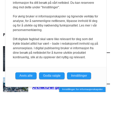
informasjon fra ditt besøk på vårt nettsted. Du kan reservere
deg mot dette under "Innstillinger".
For øvrig bruker vi informasjonskapsler og lignende verktøy for
analyse, for å sammenligne nettlesere, tilpasse innhold til deg
og for å utvikle og tilby nødvendig funksjonalitet. Les mer i vår
personvernerklæring.
FLERE SAKER
Ditt digitale fagblad skal være like relevant for deg som det
trykte bladet alltid har vært – bade i redaksjonelt innhold og på
annonseplass. I digital publisering bruker vi informasjon fra
AKTUELT
/
BRANSJE
dine besøk på nettstedet for å kunne utvikle produktet
Norconsult kjøper Østengen & Bergo
kontinuerlig, slik at du opplever det nyttig og relevant.
Avvis alle
Godta valgte
Innstillinger
AKTUELT
/
BRANSJE
Arkitekturen girer opp for Arendal
Innstillinger for informasjonskapsler
AKTUELT
/
BRANSJE