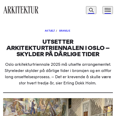
Navigasjon
Søk
Meny
Til startsiden
AKTUELT
/
BRANSJE
UTSETTER
ARKITEKTURTRIENNALEN I OSLO –
SKYLDER PÅ DÅRLIGE TIDER
Oslo arkitekturtriennale 2025 må utsette arrangementet.
Styreleder skylder på dårlige tider i bransjen og en altfor
lang ansettelsesprosess. – Det er krevende å skulle være
stor hvert tredje år, sier Erling Dokk Holm.