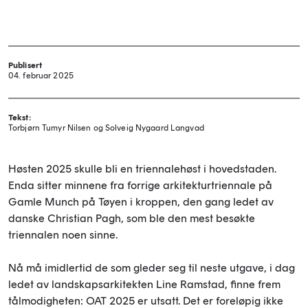
Publisert
04. februar 2025
Tekst:
Torbjørn Tumyr Nilsen og Solveig Nygaard Langvad
Høsten 2025 skulle bli en triennalehøst i hovedstaden.
Enda sitter minnene fra forrige arkitekturtriennale på
Gamle Munch på Tøyen i kroppen, den gang ledet av
danske Christian Pagh, som ble den mest besøkte
triennalen noen sinne.
Nå må imidlertid de som gleder seg til neste utgave, i dag
ledet av landskapsarkitekten Line Ramstad, finne frem
tålmodigheten: OAT 2025 er utsatt. Det er foreløpig ikke