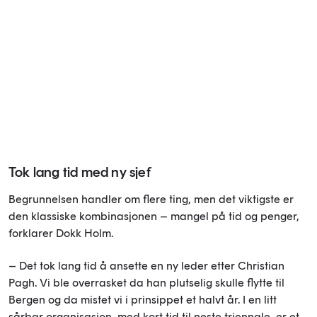
Tok lang tid med ny sjef
Begrunnelsen handler om flere ting, men det viktigste er
den klassiske kombinasjonen – mangel på tid og penger,
forklarer Dokk Holm.
– Det tok lang tid å ansette en ny leder etter Christian
Pagh. Vi ble overrasket da han plutselig skulle flytte til
Bergen og da mistet vi i prinsippet et halvt år. I en litt
sårbar organisasjon, med kort tid til neste triennale, er et