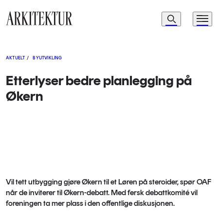
Navigasjon
Søk
Meny
Til startsiden
AKTUELT
/
BYUTVIKLING
Etterlyser bedre planlegging på
Økern
Vil tett utbygging gjøre Økern til et Løren på steroider, spør OAF
når de inviterer til Økern-debatt. Med fersk debattkomité vil
foreningen ta mer plass i den offentlige diskusjonen.