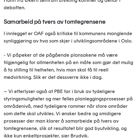
Holth fra Økern sentrum utvikling kommer og deltar i
debatten.
Samarbeid på tvers av tomtegrensene
I innlegget er OAF også kritiske til kommunens manglende
synliggjøring av hva som skjer i utviklingsområdene i Oslo.
- Vi påpeker at de pågående plansakene må være
tilgjengelig for allmenheten på en måte som gjør det mulig
å ta stilling til helheten, hvis man skal få til reell
medvirkning. Slik er det dessverre ikke i dag.
– Vi etterlyser også at PBE tar i bruk av tydeligere
styringsmuligheter og mer felles planleggingsprosesser på
områdenivå, med tydeligere rammer når store områder
som dette skal utvikles. Vi ønsker bedre og smidigere
prosesser der man klarer å samarbeide på tvers av
tomtegrensene, slik at resultatet blir god byutvikling, og
ikke kun enkeltprosjekter, sier Brudvik.