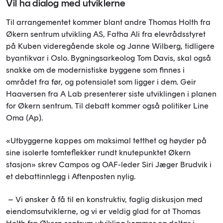
Vil ha dialog med utviklerne
Til arrangementet kommer blant andre Thomas Holth fra
Økern sentrum utvikling AS, Fatha Ali fra elevrådsstyret
på Kuben videregående skole og Janne Wilberg, tidligere
byantikvar i Oslo. Bygningsarkeolog Tom Davis, skal også
snakke om de modernistiske byggene som finnes i
området fra før, og potensialet som ligger i dem. Geir
Haaversen fra A Lab presenterer siste utviklingen i planen
for Økern sentrum. Til debatt kommer også politiker Line
Oma (Ap).
«Utbyggerne kappes om maksimal tetthet og høyder på
sine isolerte tomteflekker rundt knutepunktet Økern
stasjon» skrev Campos og OAF-leder Siri Jæger Brudvik i
et debattinnlegg i Aftenposten nylig.
– Vi ønsker å få til en konstruktiv, faglig diskusjon med
eiendomsutviklerne, og vi er veldig glad for at Thomas