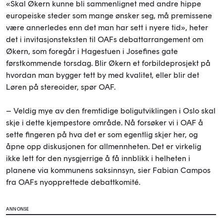
«Skal Økern kunne bli sammenlignet med andre hippe
europeiske steder som mange ønsker seg, må premissene
være annerledes enn det man har sett i nyere tid», heter
det i invitasjonsteksten til OAFs debattarrangement om
Økern, som foregår i Hagestuen i Josefines gate
førstkommende torsdag. Blir Økern et forbildeprosjekt på
hvordan man bygger tett by med kvalitet, eller blir det
Løren på stereoider, spør OAF.
– Veldig mye av den fremtidige boligutviklingen i Oslo skal
skje i dette kjempestore område. Nå forsøker vi i OAF å
sette fingeren på hva det er som egentlig skjer her, og
åpne opp diskusjonen for allmennheten. Det er virkelig
ikke lett for den nysgjerrige å få innblikk i helheten i
planene via kommunens saksinnsyn, sier Fabian Campos
fra OAFs nyopprettede debattkomité.
ANNONSE