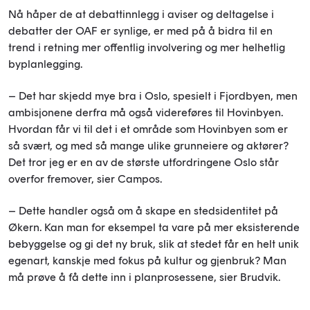
Nå håper de at debattinnlegg i aviser og deltagelse i
debatter der OAF er synlige, er med på å bidra til en
trend i retning mer offentlig involvering og mer helhetlig
byplanlegging.
– Det har skjedd mye bra i Oslo, spesielt i Fjordbyen, men
ambisjonene derfra må også videreføres til Hovinbyen.
Hvordan får vi til det i et område som Hovinbyen som er
så svært, og med så mange ulike grunneiere og aktører?
Det tror jeg er en av de største utfordringene Oslo står
overfor fremover, sier Campos.
– Dette handler også om å skape en stedsidentitet på
Økern. Kan man for eksempel ta vare på mer eksisterende
bebyggelse og gi det ny bruk, slik at stedet får en helt unik
egenart, kanskje med fokus på kultur og gjenbruk? Man
må prøve å få dette inn i planprosessene, sier Brudvik.