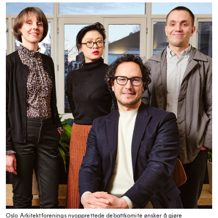
Oslo Arkitektforenings nyopprettede debattkomité ønsker å gjøre