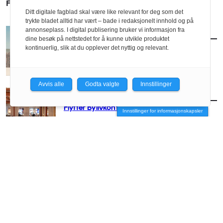
FLERE SAKER
Ditt digitale fagblad skal være like relevant for deg som det
trykte bladet alltid har vært – bade i redaksjonelt innhold og på
annonseplass. I digital publisering bruker vi informasjon fra
AKTUELT
/
BYUTVIKLING
dine besøk på nettstedet for å kunne utvikle produktet
Vil utvikle Ullevål med klassisk formspråk
kontinuerlig, slik at du opplever det nyttig og relevant.
Avvis alle
Godta valgte
Innstillinger
AKTUELT
/
BYUTVIKLING
Flytter Bylivkonferansen til Oslo
Innstillinger for informasjonskapsler
AKTUELT
/
BYUTVIKLING
Link skal videreutvikle Ullevål-tomta
AKTUELT
/
BYUTVIKLING