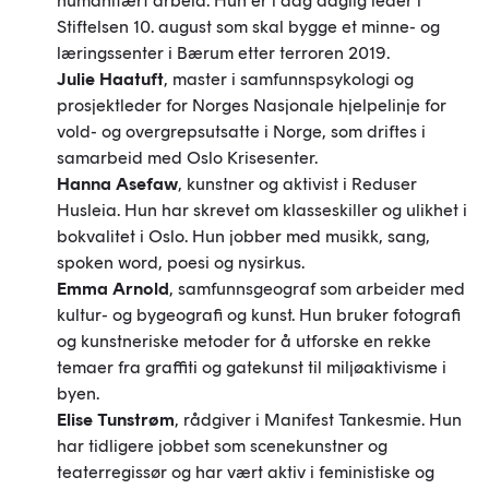
humanitært arbeid. Hun er i dag daglig leder i
Stiftelsen 10. august som skal bygge et minne- og
læringssenter i Bærum etter terroren 2019.
Julie Haatuft
, master i samfunnspsykologi og
prosjektleder for Norges Nasjonale hjelpelinje for
vold- og overgrepsutsatte i Norge, som driftes i
samarbeid med Oslo Krisesenter.
Hanna Asefaw
, kunstner og aktivist i Reduser
Husleia. Hun har skrevet om klasseskiller og ulikhet i
bokvalitet i Oslo. Hun jobber med musikk, sang,
spoken word, poesi og nysirkus.
Emma Arnold
, samfunnsgeograf som arbeider med
kultur- og bygeografi og kunst. Hun bruker fotografi
og kunstneriske metoder for å utforske en rekke
temaer fra graffiti og gatekunst til miljøaktivisme i
byen.
Elise Tunstrøm
, rådgiver i Manifest Tankesmie. Hun
har tidligere jobbet som scenekunstner og
teaterregissør og har vært aktiv i feministiske og