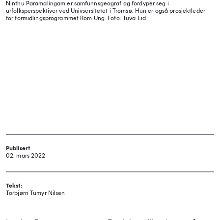
Ninthu Paramalingam er samfunnsgeograf og fordyper seg i
urfolksperspektiver ved Univsersitetet i Tromsø. Hun er også prosjektleder
for formidlingsprogrammet Rom Ung.
Foto: Tuva Eid
Publisert
02. mars 2022
Tekst:
Torbjørn Tumyr Nilsen