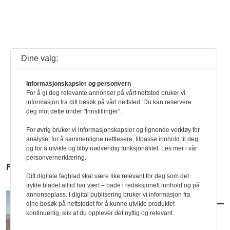
Dine valg:
Informasjonskapsler og personvern
For å gi deg relevante annonser på vårt nettsted bruker vi
informasjon fra ditt besøk på vårt nettsted. Du kan reservere
deg mot dette under "Innstillinger".
For øvrig bruker vi informasjonskapsler og lignende verktøy for
analyse, for å sammenligne nettlesere, tilpasse innhold til deg
og for å utvikle og tilby nødvendig funksjonalitet. Les mer i vår
personvernerklæring.
FLERE SAKER
Ditt digitale fagblad skal være like relevant for deg som det
trykte bladet alltid har vært – bade i redaksjonelt innhold og på
annonseplass. I digital publisering bruker vi informasjon fra
AKTUELT
/
BYUTVIKLING
dine besøk på nettstedet for å kunne utvikle produktet
Vil utvikle Ullevål med klassisk formspråk
kontinuerlig, slik at du opplever det nyttig og relevant.