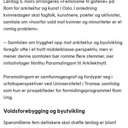
Lørdag 5. mars arrangeres «Feminisme til gatene» på
Rom for arkitektur og kunst i Oslo. I anledning
kvinnedagen skal fagfolk, kunstnere, poeter og aktivister,
samtale om «hvorfor vold mot kvinner og minoriteter er et
romlig problem».
– Samtalen om trygghet opp mot arkitektur og byutvikling
foregår ofte i et hvitt middelklasse-perspektiv, men vi
mener denne samtalen bør romme flere stemmer, sier
initiativtager Ninthu Paramalingam til Arkitektnytt.
Paramalingam er samfunnsgeograf og fordyper seg i
urfolksperspektiver ved Univsersitetet i Tromsø, samtidig
som hun er prosjektleder for formidlingsprogrammet Rom
Ung.
Voldsforebygging og byutvikling
Spørsmålene fem deltakere skal drøfte lørdag er blant