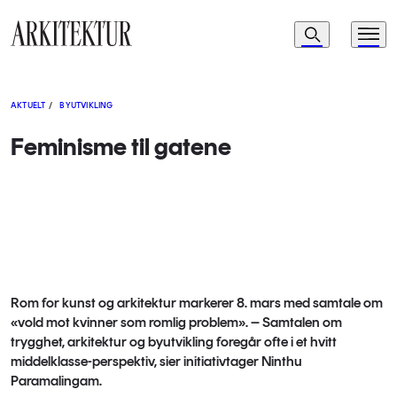
Navigasjon
Søk
Meny
Til startsiden
AKTUELT
/
BYUTVIKLING
Feminisme til gatene
Rom for kunst og arkitektur markerer 8. mars med samtale om
«vold mot kvinner som romlig problem». – Samtalen om
trygghet, arkitektur og byutvikling foregår ofte i et hvitt
middelklasse-perspektiv, sier initiativtager Ninthu
Paramalingam.