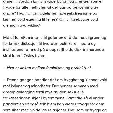
annet: Hvordan kan vi skape byrom og arenaer som er
trygge for alle, helt uten at det går på bekostning av
andre? Hva har områdeløfter, høyreekstremisme og
kjønnet vold egentlig til felles? Kan vi forebygge vold
gjennom byutvikling?
Målet for «Feminisme til gatene» er å danne et grunnlag
for kritisk diskusjon til hvordan politikere, media og
institusjoner er med på å opprettholde diskriminerende
strukturer i Oslos byrom.
– Hva er linken mellom feminisme og arkitektur?
– Denne gangen handler det om trygghet og kjønnet vold
mot kvinner og minoriteter. Det henger sammen med
arealplanlegging fordi mye av den seksuelle
trakasseringen skjer i byrommene. Samtidig så vi under
pandemien at også folk hjem kan være utrygge for dem
som sliter med voldelige relasjoner. Hva som er trygge og