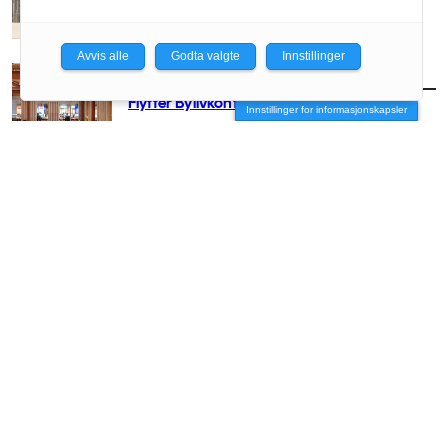
Avvis alle
Godta valgte
Innstillinger
AKTUELT
/
BYUTVIKLING
Flytter Bylivkonferansen til Oslo
Innstillinger for informasjonskapsler
AKTUELT
/
BYUTVIKLING
Link skal videreutvikle Ullevål-tomta
AKTUELT
/
BYUTVIKLING
Ellen de Vibe snakker ut: – Vi sviktet de
rimelige boligene i Fjordbyen