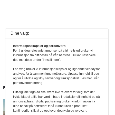
Dine valg:
Informasjonskapsler og personvern
For å gi deg relevante annonser på vårt nettsted bruker vi
informasjon fra ditt besøk på vårt nettsted. Du kan reservere
deg mot dette under "Innstillinger".
For øvrig bruker vi informasjonskapsler og lignende verktøy for
analyse, for å sammenligne nettlesere, tilpasse innhold til deg
og for å utvikle og tilby nødvendig funksjonalitet. Les mer i vår
personvernerklæring.
FLERE SAKER
Ditt digitale fagblad skal være like relevant for deg som det
trykte bladet alltid har vært – bade i redaksjonelt innhold og på
annonseplass. I digital publisering bruker vi informasjon fra
AKTUELT
/
BYUTVIKLING
dine besøk på nettstedet for å kunne utvikle produktet
Vil utvikle Ullevål med klassisk formspråk
kontinuerlig, slik at du opplever det nyttig og relevant.