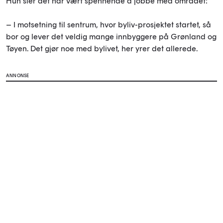
Hun sier det har vært spennende å jobbe med området:
– I motsetning til sentrum, hvor byliv-prosjektet startet, så
bor og lever det veldig mange innbyggere på Grønland og
Tøyen. Det gjør noe med bylivet, her yrer det allerede.
ANNONSE