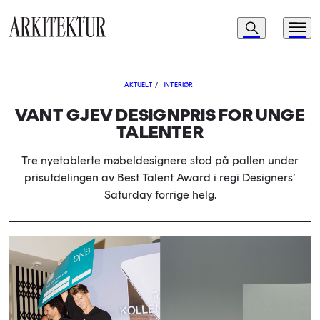
Navigasjon
Søk
Meny
Til startsiden
AKTUELT
/
INTERIØR
VANT GJEV DESIGNPRIS FOR UNGE
TALENTER
Tre nyetablerte møbeldesignere stod på pallen under
prisutdelingen av Best Talent Award i regi Designers’
Saturday forrige helg.