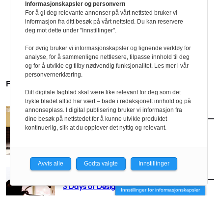
Informasjonskapsler og personvern
For å gi deg relevante annonser på vårt nettsted bruker vi
informasjon fra ditt besøk på vårt nettsted. Du kan reservere
deg mot dette under "Innstillinger".
For øvrig bruker vi informasjonskapsler og lignende verktøy for
analyse, for å sammenligne nettlesere, tilpasse innhold til deg
og for å utvikle og tilby nødvendig funksjonalitet. Les mer i vår
personvernerklæring.
FLERE SAKER
Ditt digitale fagblad skal være like relevant for deg som det
trykte bladet alltid har vært – bade i redaksjonelt innhold og på
annonseplass. I digital publisering bruker vi informasjon fra
AKTUELT
/
INTERIØR
dine besøk på nettstedet for å kunne utvikle produktet
Deichs neste kapittel
kontinuerlig, slik at du opplever det nyttig og relevant.
Avvis alle
Godta valgte
Innstillinger
AKTUELT
/
INTERIØR
3 Days of Design: Tilbake til prosessen
Innstillinger for informasjonskapsler