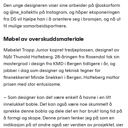
Den unge designeren viser sine arbeider på @oskarform
og @ne_kollektiv på Instagram, og håper eksponeringen
fra DS vil hjelpe han i å orientere seg i bransjen, og nå ut
til mulige samarbeidspartnere.
M
øbel av overskuddsmateriale
Møbelet Trapp Junior kapret tredjeplassen, designet av
Njål Thunold Hatteberg. 28-åringen fra Rosendal tok sin
mastergrad i design fra KMD i Bergen tidligere i år, og
jobber i dag som designer og teknisk tegner for
finsnekkeriet Minde Snekkeri i Bergen. Hatteberg mottar
prisen med stor entusiasme.
– Som designer kan det være enkelt å havne i en litt
innelukket boble. Det kan også være noe skummelt å
sprekke denne bobla og dele det en har brukt lang tid på
å formgi og skape. Denne prisen tenker jeg på som en
indikasjon på at andre også ser verdien av prosjektet, sier