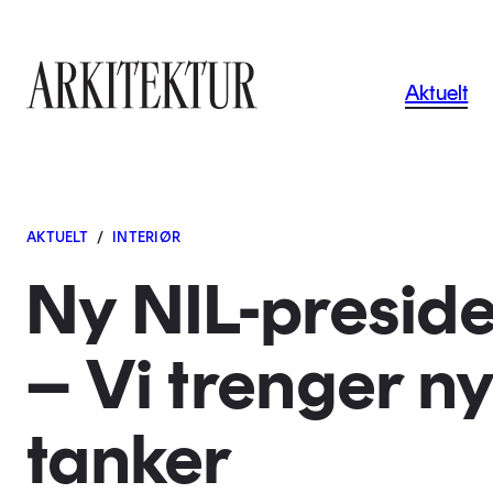
Navigas
Aktuelt
Til startsiden
AKTUELT
/
INTERIØR
Ny NIL-preside
– Vi trenger n
tanker