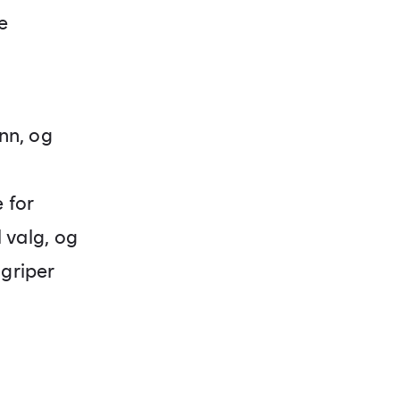
e
inn, og
 for
l valg, og
 griper