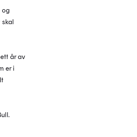
e og
 skal
ett år av
 er i
lt
ull.