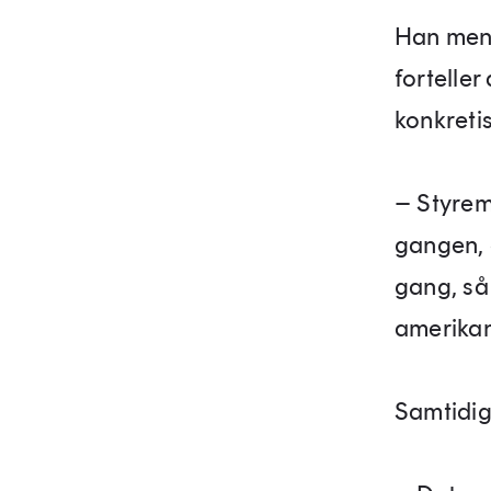
Han mene
forteller
konkreti
– Styrem
gangen, o
gang, så 
amerikan
Samtidig 