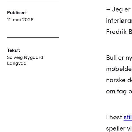
– Jeg er 
Publisert
interiøra
11. mai 2026
Fredrik B
Tekst:
Bull er n
Solveig Nygaard
Langvad
møbeldes
norske d
om fag o
I høst
st
speiler v