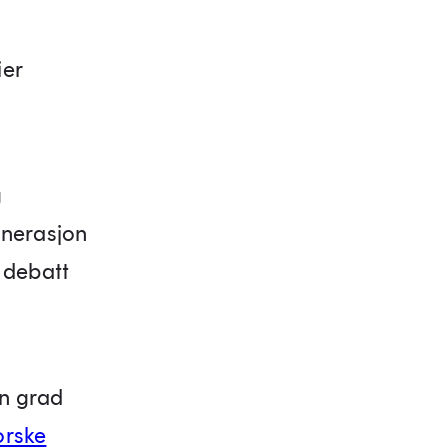
ier
g
enerasjon
 debatt
en grad
orske