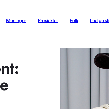
jon
Meninger
Prosjekter
Folk
Ledige sti
nt:
ye