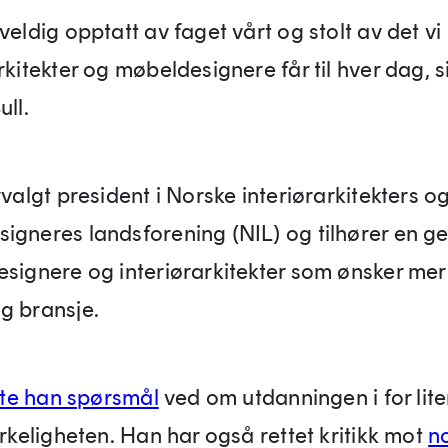
veldig opptatt av faget vårt og stolt av det vi
rkitekter og møbeldesignere får til hver dag, s
ull.
yvalgt president i Norske interiørarkitekters o
igneres landsforening (NIL) og tilhører en g
esignere og interiørarkitekter som ønsker mer
g bransje.
ilte han spørsmål
ved om utdanningen i for lit
irkeligheten. Han har også rettet kritikk mot
n