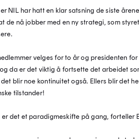
r NIL har hatt en klar satsning de siste åren
 at de nå jobber med en ny strategi, som styret
sere.
edlemmer velges for to år og presidenten for 
g da er det viktig å fortsette det arbeidet som
det blir noe kontinuitet også. Ellers blir det he
ske tilstander!
er det et paradigmeskifte på gang, forteller B