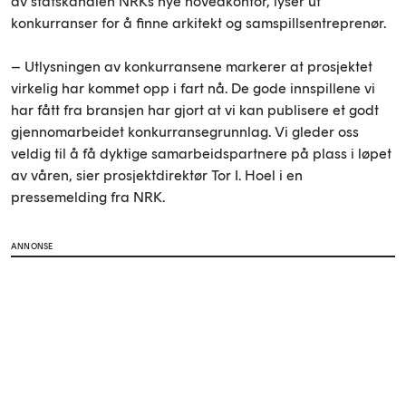
av statskanalen NRKs nye hovedkontor, lyser ut
konkurranser for å finne arkitekt og samspillsentreprenør.
– Utlysningen av konkurransene markerer at prosjektet
virkelig har kommet opp i fart nå. De gode innspillene vi
har fått fra bransjen har gjort at vi kan publisere et godt
gjennomarbeidet konkurransegrunnlag. Vi gleder oss
veldig til å få dyktige samarbeidspartnere på plass i løpet
av våren, sier prosjektdirektør Tor I. Hoel i en
pressemelding fra NRK.
ANNONSE