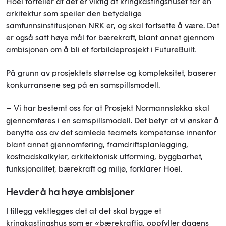
Hoel forteller at det er viktig at kringkastingshuset får en
arkitektur som speiler den betydelige
samfunnsinstitusjonen NRK er, og skal fortsette å være. Det
er også satt høye mål for bærekraft, blant annet gjennom
ambisjonen om å bli et forbildeprosjekt i FutureBuilt.
På grunn av prosjektets størrelse og kompleksitet, baserer
konkurransene seg på en samspillsmodell.
– Vi har bestemt oss for at Prosjekt Normannsløkka skal
gjennomføres i en samspillsmodell. Det betyr at vi ønsker å
benytte oss av det samlede teamets kompetanse innenfor
blant annet gjennomføring, framdriftsplanlegging,
kostnadskalkyler, arkitektonisk utforming, byggbarhet,
funksjonalitet, bærekraft og miljø, forklarer Hoel.
Hevder å ha høye ambisjoner
I tillegg vektlegges det at det skal bygge et
kringkastingshus som er «bærekraftig, oppfyller dagens