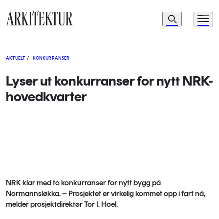
Navigasjon
Søk
Meny
Til startsiden
AKTUELT
/
KONKURRANSER
Lyser ut konkurranser for nytt NRK-
hovedkvarter
NRK klar med to konkurranser for nytt bygg på
Normannsløkka. – Prosjektet er virkelig kommet opp i fart nå,
melder prosjektdirektør Tor I. Hoel.