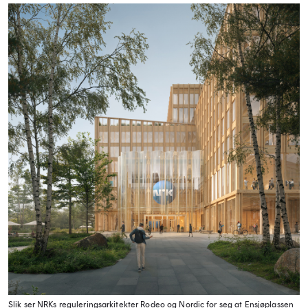
Slik ser NRKs reguleringsarkitekter Rodeo og Nordic for seg at Ensjøplassen