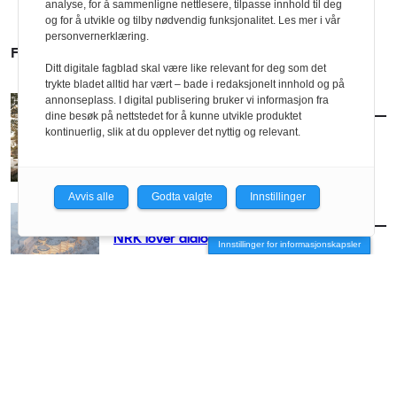
analyse, for å sammenligne nettlesere, tilpasse innhold til deg
og for å utvikle og tilby nødvendig funksjonalitet. Les mer i vår
personvernerklæring.
FLERE SAKER
Ditt digitale fagblad skal være like relevant for deg som det
trykte bladet alltid har vært – bade i redaksjonelt innhold og på
annonseplass. I digital publisering bruker vi informasjon fra
AKTUELT
/
ARKITEKTUR
dine besøk på nettstedet for å kunne utvikle produktet
Utlover NRK-konkurranse til høsten
kontinuerlig, slik at du opplever det nyttig og relevant.
Avvis alle
Godta valgte
Innstillinger
AKTUELT
/
ARKITEKTUR
NRK lover dialog med arkitektene
Innstillinger for informasjonskapsler
AKTUELT
/
BRANSJE
Rodeo og Nordic skal utvikle NRK
Normannsløkka