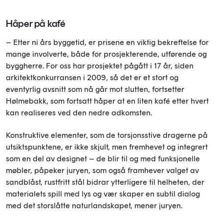
Håper på kafé
– Etter ni års byggetid, er prisene en viktig bekreftelse for
mange involverte, både for prosjekterende, utførende og
byggherre. For oss har prosjektet pågått i 17 år, siden
arkitektkonkurransen i 2009, så det er et stort og
eventyrlig avsnitt som nå går mot slutten, fortsetter
Hølmebakk, som fortsatt håper at en liten kafé etter hvert
kan realiseres ved den nedre adkomsten.
Konstruktive elementer, som de torsjonsstive dragerne på
utsiktspunktene, er ikke skjult, men fremhevet og integrert
som en del av designet – de blir til og med funksjonelle
møbler, påpeker juryen, som også framhever valget av
sandblåst, rustfritt stål bidrar ytterligere til helheten, der
materialets spill med lys og vær skaper en subtil dialog
med det storslåtte naturlandskapet, mener juryen.