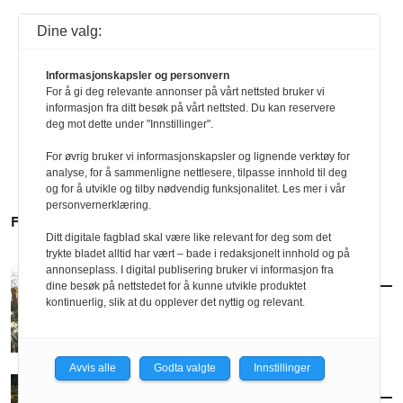
Dine valg:
Informasjonskapsler og personvern
For å gi deg relevante annonser på vårt nettsted bruker vi
informasjon fra ditt besøk på vårt nettsted. Du kan reservere
deg mot dette under "Innstillinger".
For øvrig bruker vi informasjonskapsler og lignende verktøy for
analyse, for å sammenligne nettlesere, tilpasse innhold til deg
og for å utvikle og tilby nødvendig funksjonalitet. Les mer i vår
personvernerklæring.
FLERE SAKER
Ditt digitale fagblad skal være like relevant for deg som det
trykte bladet alltid har vært – bade i redaksjonelt innhold og på
annonseplass. I digital publisering bruker vi informasjon fra
AKTUELT
/
LANDSKAP
dine besøk på nettstedet for å kunne utvikle produktet
Bjørbekk & Lindheim skal tegne parken i
kontinuerlig, slik at du opplever det nyttig og relevant.
Regjeringskvartalet
Avvis alle
Godta valgte
Innstillinger
AKTUELT
/
LANDSKAP