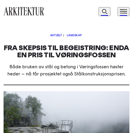
Navigasjon
Søk
Meny
Til startsiden
AKTUELT
/
LANDSKAP
FRA SKEPSIS TIL BEGEISTRING: ENDA
EN PRIS TIL VØRINGSFOSSEN
Både bruken av stål og betong i Vøringsfossen høster
heder – nå får prosjektet også Stålkonstruksjonsprisen.