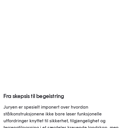
Fra skepsis til begeistring
Juryen er spesielt imponert over hvordan
stålkonstruksjonene ikke bare løser funksjonelle
utfordringer knyttet til sikkerhet, tilgjengelighet og
terrengtilpasning i et særdeles krevende landskap, men