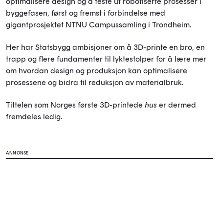
optimalisere design og å teste ut robotiserte prosesser i
byggefasen, først og fremst i forbindelse med
gigantprosjektet NTNU Campussamling i Trondheim.
Her har Statsbygg ambisjoner om å 3D-printe en bro, en
trapp og flere fundamenter til lyktestolper for å lære mer
om hvordan design og produksjon kan optimalisere
prosessene og bidra til reduksjon av materialbruk.
Tittelen som Norges første 3D-printede
hus
er dermed
fremdeles ledig.
ANNONSE