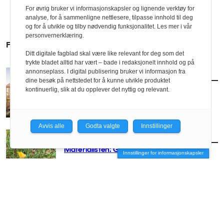
For øvrig bruker vi informasjonskapsler og lignende verktøy for
analyse, for å sammenligne nettlesere, tilpasse innhold til deg
og for å utvikle og tilby nødvendig funksjonalitet. Les mer i vår
personvernerklæring.
FLERE SAKER
Ditt digitale fagblad skal være like relevant for deg som det
trykte bladet alltid har vært – bade i redaksjonelt innhold og på
annonseplass. I digital publisering bruker vi informasjon fra
AKTUELT
/
TEKNOLOGI
dine besøk på nettstedet for å kunne utvikle produktet
Billigere, raskere og grønnere
kontinuerlig, slik at du opplever det nyttig og relevant.
Avvis alle
Godta valgte
Innstillinger
AKTUELT
/
TEKNOLOGI
Materialisten: Gress
Innstillinger for informasjonskapsler
AKTUELT
/
TEKNOLOGI
Tror arkitektene vil bli viktigere i en KI-preget
verden