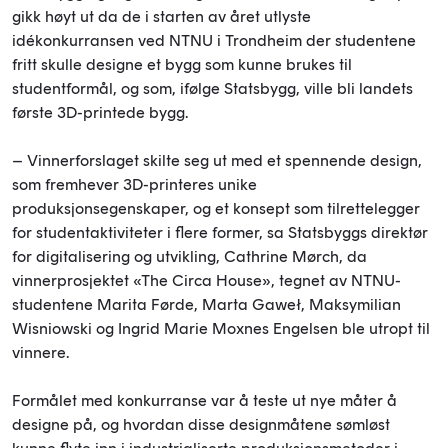
gikk høyt ut da de i starten av året utlyste
idékonkurransen ved NTNU i Trondheim der studentene
fritt skulle designe et bygg som kunne brukes til
studentformål, og som, ifølge Statsbygg, ville bli landets
første 3D-printede bygg.
– Vinnerforslaget skilte seg ut med et spennende design,
som fremhever 3D-printeres unike
produksjonsegenskaper, og et konsept som tilrettelegger
for studentaktiviteter i flere former, sa Statsbyggs direktør
for digitalisering og utvikling, Cathrine Mørch, da
vinnerprosjektet «The Circa House», tegnet av NTNU-
studentene Marita Førde, Marta Gaweł, Maksymilian
Wisniowski og Ingrid Marie Moxnes Engelsen ble utropt til
vinnere.
Formålet med konkurranse var å teste ut nye måter å
designe på, og hvordan disse designmåtene sømløst