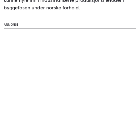
kunne flyte inn i industrialiserte produksjonsmetoder i
byggefasen under norske forhold.
ANNONSE