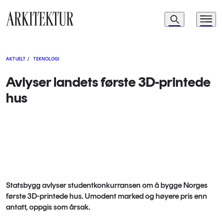
Navigasjon
Søk
Meny
Til startsiden
AKTUELT
/
TEKNOLOGI
Avlyser landets første 3D-printede
hus
Statsbygg avlyser studentkonkurransen om å bygge Norges
første 3D-printede hus. Umodent marked og høyere pris enn
antatt, oppgis som årsak.