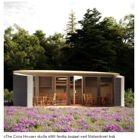
«The Circa House» skulle stått ferdig bygget ved Statsarkivet bak