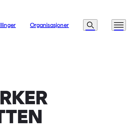
llinger
Organisasjoner
Søk
Meny
ØRKER
TTEN