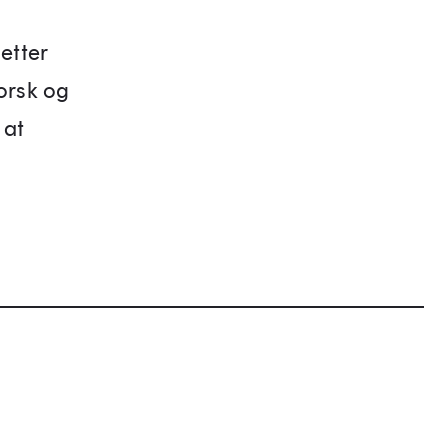
etter
orsk og
 at