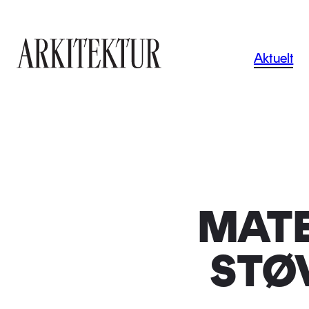
Navigas
Aktuelt
Til startsiden
MATE
STØ