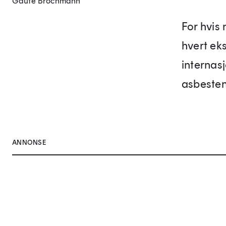
Gaute Brochmann
For hvis 
hvert ek
internasj
asbesten
ANNONSE