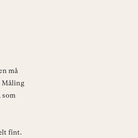
den må
i. Måling
l, som
lt fint.