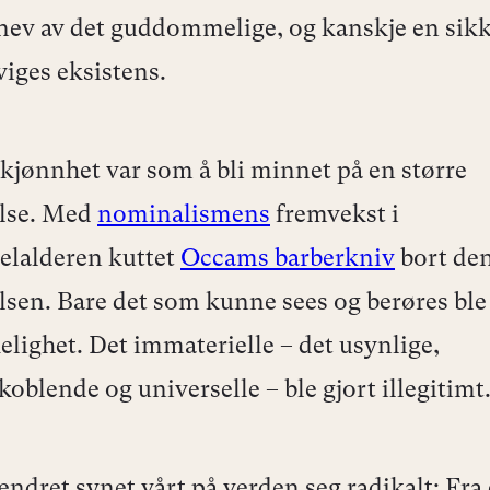
nev av det guddommelige, og kanskje en sik
viges eksistens.
kjønnhet var som å bli minnet på en større
else. Med
nominalismens
fremvekst i
lalderen kuttet
Occams barberkniv
bort de
lsen. Bare det som kunne sees og berøres ble
elighet. Det immaterielle – det usynlige,
blende og universelle – ble gjort illegitimt
ndret synet vårt på verden seg radikalt: Fra