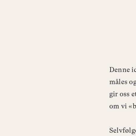
Denne id
måles og 
gir oss 
om vi «b
Selvfølge