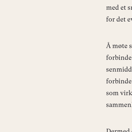
med et s
for det e
Å møte s
forbind
senmidde
forbinde
som virk
sammenko
Dermed e