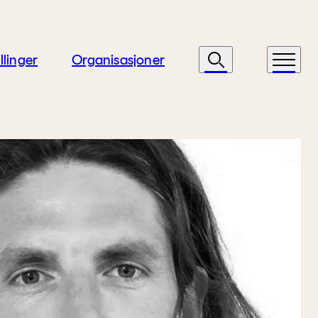
llinger
Organisasjoner
Søk
Meny