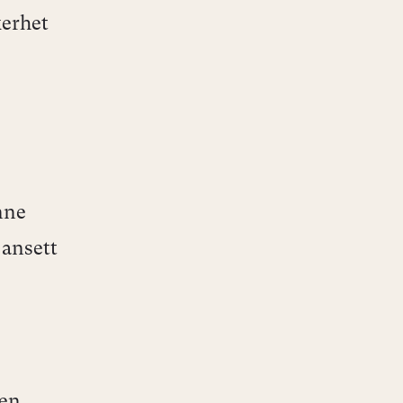
kerhet
nne
 ansett
.
 en