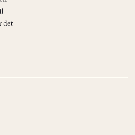
il
r det