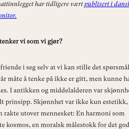
attinnlegget har tidligere vært
publisert i dans
nitor.
tenker vi som vi gjør?
friende i seg selv at vi kan stille det spørsmå
 vår måte å tenke på ikke er gitt, men kunne h
es. I antikken og middelalderen var skjønnhe
lt prinsipp. Skjønnhet var ikke kun estetikk
m rakte utover mennesket: En harmoni som
rte kosmos, en moralsk målestokk for det god