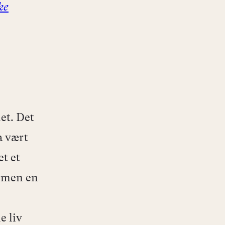
ke
let. Det
a vært
t et
, men en
e liv