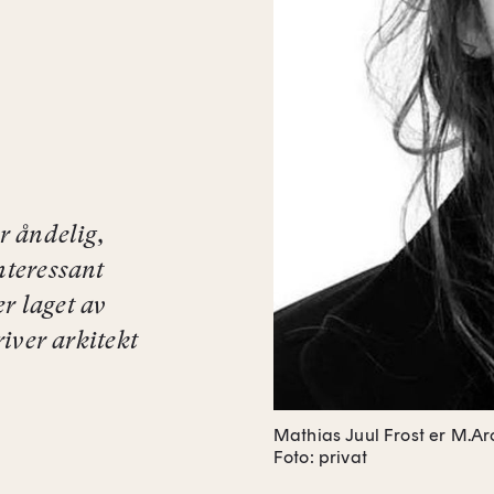
r åndelig,
nteressant
r laget av
river arkitekt
Mathias Juul Frost er M.A
Foto: privat