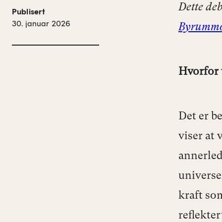
Dette deb
Publisert
30. januar 2026
Byrummo
Hvorfor 
Det er be
viser at
annerled
universe
kraft so
reflekte