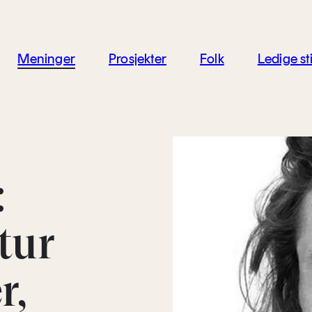
jon
Meninger
Prosjekter
Folk
Ledige sti
:
tur
r,