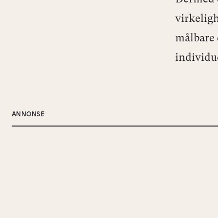
virkeligh
målbare 
individu
ANNONSE