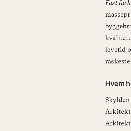
Fast fas
massepro
byggebra
kvalitet
levetid 
raskeste
Hvem h
Skylden
Arkitekt
Arkitekt