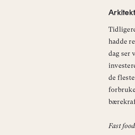
Arkitek
Tidliger
hadde res
dag ser v
invester
de flest
forbruker
bærekraft
Fast foo