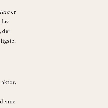
cture
er
 lav
, der
ligste,
 aktør.
t denne