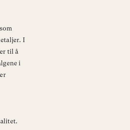
e som
taljer. I
r til å
algene i
er
litet.