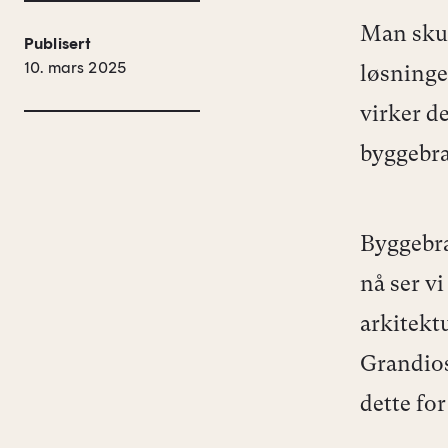
Man skull
Publisert
10. mars 2025
løsninge
virker d
byggebra
Byggebra
nå ser v
arkitekt
Grandios
dette fo