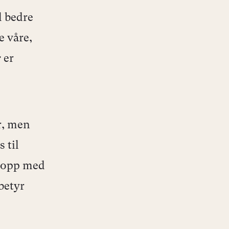
l bedre
e våre,
e
er
r, men
 til
i opp med
betyr