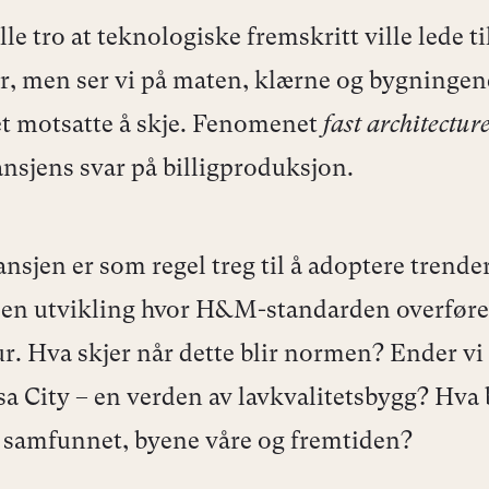
e tro at teknologiske fremskritt ville lede ti
r, men ser vi på maten, klærne og bygningen
et motsatte å skje. Fenomenet
fast architectur
nsjens svar på billigproduksjon.
nsjen er som regel treg til å adoptere trende
i en utvikling hvor H&M-standarden overføres
ur. Hva skjer når dette blir normen? Ender v
a City – en verden av lavkvalitetsbygg? Hva 
r samfunnet, byene våre og fremtiden?