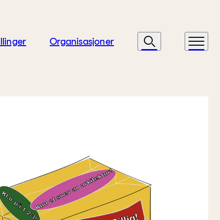
llinger
Organisasjoner
Søk
Meny