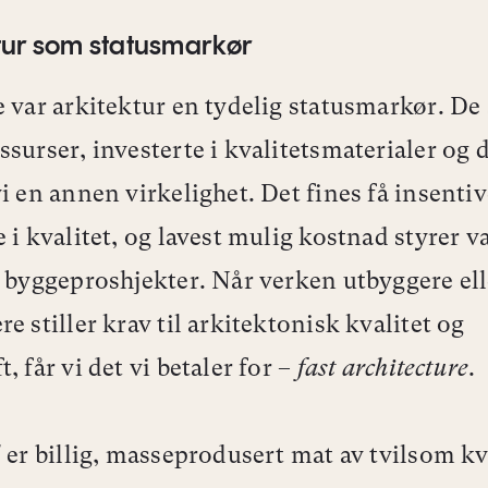
tur som statusmarkør
e var arkitektur en tydelig statusmarkør. D
surser, investerte i kvalitetsmaterialer og de
i en annen virkelighet. Det fines få insentive
e i kvalitet, og lavest mulig kostnad styrer v
e byggeproshjekter. Når verken utbyggere ell
e stiller krav til arkitektonisk kvalitet og
, får vi det vi betaler for –
fast architecture
.
d
er billig, masseprodusert mat av tvilsom kva