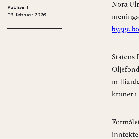
Nora Ulr
Publisert
03. februar 2026
menings
bygge bo
Statens 
Oljefond
milliard
kroner i
Formålet
inntekte