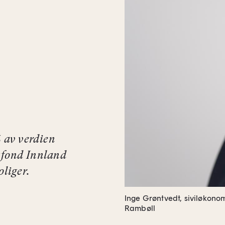
% av verdien
igfond Innland
oliger.
Inge Grøntvedt, siviløkono
Rambøll