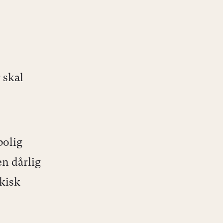
 skal
bolig
en dårlig
ykisk