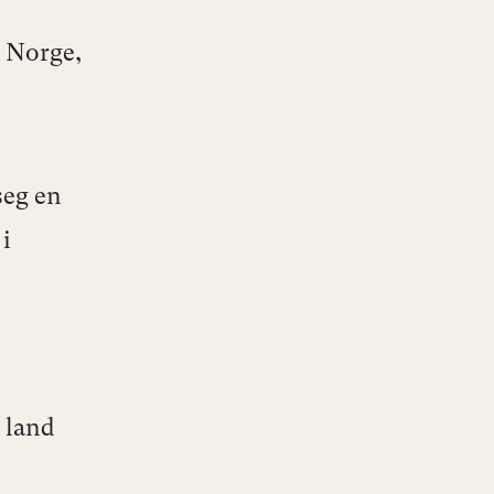
 Norge,
seg en
 i
 land