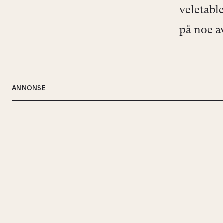
veletabl
på noe a
ANNONSE