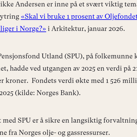
ikke Andersen er inne på et svært viktig tema
ytring
«Skal vi bruke 1 prosent av Oljefondet 
liger i Norge?»
i Arkitektur, januar 2026.
Pensjonsfond Utland (SPU), på folkemunne k
et, hadde ved utgangen av 2025 en verdi på 2
er kroner. Fondets verdi økte med 1 526 mill
 2025 (kilde: Norges Bank).
 med SPU er å sikre en langsiktig forvaltnin
ne fra Norges olje- og gassressurser.