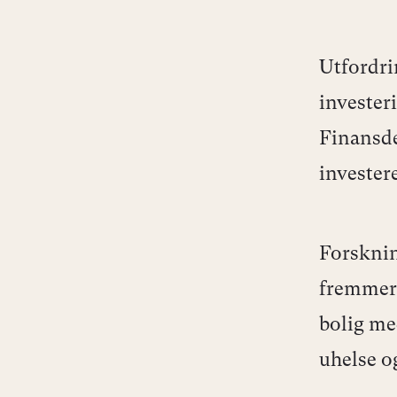
Utfordri
invester
Finansde
investere
Forsknin
fremmer 
bolig me
uhelse o