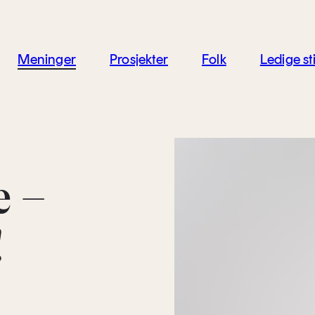
jon
Meninger
Prosjekter
Folk
Ledige sti
e –
!