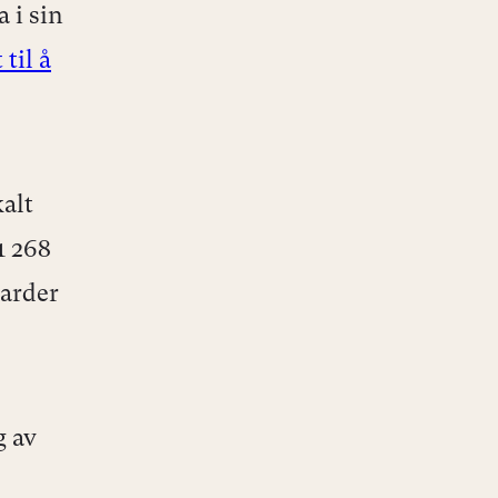
 i sin
til å
alt
1 268
iarder
g av