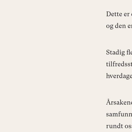
Dette er
og den e
Stadig f
tilfredss
hverdage
Årsakene
samfunns
rundt os