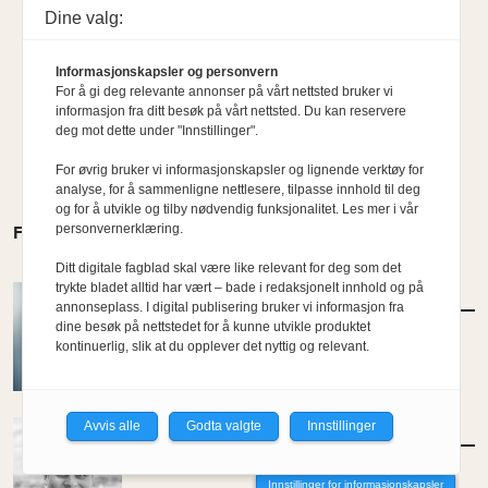
Dine valg:
Informasjonskapsler og personvern
For å gi deg relevante annonser på vårt nettsted bruker vi
informasjon fra ditt besøk på vårt nettsted. Du kan reservere
deg mot dette under "Innstillinger".
For øvrig bruker vi informasjonskapsler og lignende verktøy for
analyse, for å sammenligne nettlesere, tilpasse innhold til deg
og for å utvikle og tilby nødvendig funksjonalitet. Les mer i vår
personvernerklæring.
FLERE MENINGER
Ditt digitale fagblad skal være like relevant for deg som det
trykte bladet alltid har vært – bade i redaksjonelt innhold og på
MENINGER
/
DEBATT
annonseplass. I digital publisering bruker vi informasjon fra
Hvor skal du bo når du blir gammel?
dine besøk på nettstedet for å kunne utvikle produktet
kontinuerlig, slik at du opplever det nyttig og relevant.
Av Per-Arne Horne
Avvis alle
Godta valgte
Innstillinger
MENINGER
/
DEBATT
Tujaens pris
Innstillinger for informasjonskapsler