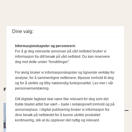
Dine valg:
Informasjonskapsler og personvern
For å gi deg relevante annonser på vårt nettsted bruker vi
informasjon fra ditt besøk på vårt nettsted. Du kan reservere
deg mot dette under "Innstillinger".
For øvrig bruker vi informasjonskapsler og lignende verktøy for
analyse, for å sammenligne nettlesere, tilpasse innhold til deg
og for å utvikle og tilby nødvendig funksjonalitet. Les mer i vår
personvernerklæring.
FLERE MENINGER
Ditt digitale fagblad skal være like relevant for deg som det
trykte bladet alltid har vært – bade i redaksjonelt innhold og på
MENINGER
/
DEBATT
annonseplass. I digital publisering bruker vi informasjon fra
Vi må respektere hverandres roller
dine besøk på nettstedet for å kunne utvikle produktet
kontinuerlig, slik at du opplever det nyttig og relevant.
Av Siri Gauthun Kielland