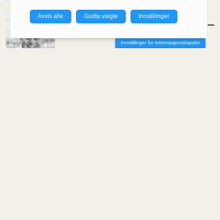
Avvis alle
Godta valgte
Innstillinger
MENINGER
/
DEBATT
Tujaens pris
Innstillinger for informasjonskapsler
Av Even Bakken
MENINGER
/
DEBATT
Det er noe pillråttent med dagens
boligmarked
Av Luis Lautaro Espinoza
MENINGER
/
DEBATT
Overdrevne tryllestaver i en skiftende
økonomi
Av Carlos Henriquez
MENINGER
/
DEBATT
Hva trenger samfunnet arkitekter til?