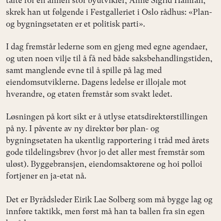
talte for en annen stor byutvikler, Anne Sigrid Hamran,
skrek han ut følgende i Festgalleriet i Oslo rådhus: «Plan-
og bygningsetaten er et politisk parti».
I dag fremstår lederne som en gjeng med egne agendaer,
og uten noen vilje til å få ned både saksbehandlingstiden,
samt manglende evne til å spille på lag med
eiendomsutviklerne. Dagens ledelse er illojale mot
hverandre, og etaten fremstår som svakt ledet.
Løsningen på kort sikt er å utlyse etatsdirektørstillingen
på ny. I påvente av ny direktør bør plan- og
bygningsetaten ha ukentlig rapportering i tråd med årets
gode tildelingsbrev (hvor jo det aller mest fremstår som
uløst). Byggebransjen, eiendomsaktørene og hoi polloi
fortjener en ja-etat nå.
Det er Byrådsleder Eirik Lae Solberg som må bygge lag og
innføre taktikk, men først må han ta ballen fra sin egen