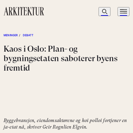
Navigasjon
Søk
Meny
Til startsiden
MENINGER
/
DEBATT
Kaos i Oslo: Plan- og
bygningsetaten saboterer byens
fremtid
Byggebransjen, eiendomsaktørene og hoi polloi fortjener en
ja-etat nå, skriver Geir Rognlien Elgvin.