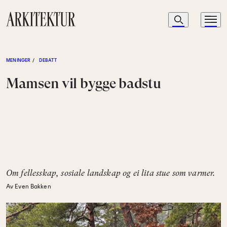
Navigasjon
Søk
Meny
Til startsiden
MENINGER
/
DEBATT
Mamsen vil bygge badstu
Om fellesskap, sosiale landskap og ei lita stue som varmer.
Av Even Bakken