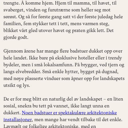
trengte. Å komme hjem. Hjem til mamma, til havet, til
svaberget, vinden og furutrærne som heller seg mot
sørøst. Og så for første gang satt vi der første juledag hele
familien, fem stykker tett i tett, mens varmen steg,
blikket vårt gled utover havet og praten gikk lett. Det
gjorde godt.
Gjennom årene har mange flere badstuer dukket opp over
hele landet. Ikke bare på eksklusive hoteller eller i trendy
bydeler, men i små lokalsamfunn. På brygger, ved tjern og
langs elvebredder. Små enkle hytter, bygget på dugnad,
med nøye plasserte vinduer som åpner opp for landskapets
utsikt og lys.
De er for meg blitt en naturlig del av landskapet – en liten
sosial, snekra bu tett på vannet, ikke langt unna en
dukkert.
Noen badstuer er spektakulære arkitektoniske
installasjoner
, men mange har vendt tilbake til det enkle.
Lavmælt og folkelige arkitektoniske, med en