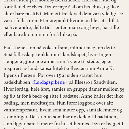
forfaller eller rives. Det er mye å si om bedehus, og ikke
alt er bare positivt. Men ett trekk ved dem var tydelig: De
var et felles rom. Et møtepunkt hvor man ble sett, hilste
på hverandre, delte tid – enten man sang høyt, ba stille
eller bare kom innom for å hilse på.
Badstuene som nå vokser fram, minner meg om dette.
Små fellesskap i enkle rom i landskapet, hvor ingen
trenger å gjøre noe annet enn å være til stede. Jeg er
inspirert av landskapsarkitektkollegaen min Anne K.
Irgens i Bergen. For over 15 år siden startet hun
badeklubben «
Lørdagspikene
» på Elsesro i Sandviken.
Hver lørdag, hele året, samles en gruppe damer mellom 55
og 80 år for å bade og sitte i badstue. Anne kaller det ikke
bading, men meditasjon. Hun fører loggbok over alt:
vanntemperatur, hvem som møter opp, samtaleemner og
stemninger. Det er hun som har nøkkelen til badstuen,
som ligger bare ti meter fra huset hennes. Den er bygget i