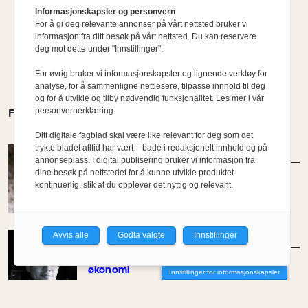
Informasjonskapsler og personvern
For å gi deg relevante annonser på vårt nettsted bruker vi
informasjon fra ditt besøk på vårt nettsted. Du kan reservere
deg mot dette under "Innstillinger".
For øvrig bruker vi informasjonskapsler og lignende verktøy for
analyse, for å sammenligne nettlesere, tilpasse innhold til deg
og for å utvikle og tilby nødvendig funksjonalitet. Les mer i vår
personvernerklæring.
FLERE MENINGER
Ditt digitale fagblad skal være like relevant for deg som det
trykte bladet alltid har vært – bade i redaksjonelt innhold og på
MENINGER
/
DEBATT
annonseplass. I digital publisering bruker vi informasjon fra
Det er noe pillråttent med dagens
dine besøk på nettstedet for å kunne utvikle produktet
boligmarked
kontinuerlig, slik at du opplever det nyttig og relevant.
Av Luis Lautaro Espinoza
Avvis alle
Godta valgte
Innstillinger
MENINGER
/
DEBATT
Overdrevne tryllestaver i en skiftende
økonomi
Innstillinger for informasjonskapsler
Av Carlos Henriquez