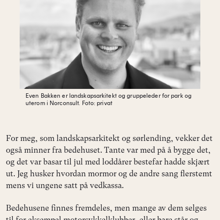
Even Bakken er landskapsarkitekt og gruppeleder for park og
uterom i Norconsult.
Foto: privat
For meg, som landskapsarkitekt og sørlending, vekker det
også minner fra bedehuset. Tante var med på å bygge det,
og det var basar til jul med loddårer bestefar hadde skjært
ut. Jeg husker hvordan mormor og de andre sang flerstemt
mens vi ungene satt på vedkassa.
Bedehusene finnes fremdeles, men mange av dem selges
til for eksempel motorsykkelklubber, eller bare står og