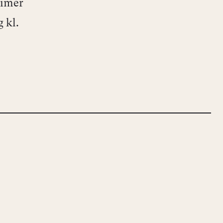
timer
 kl.