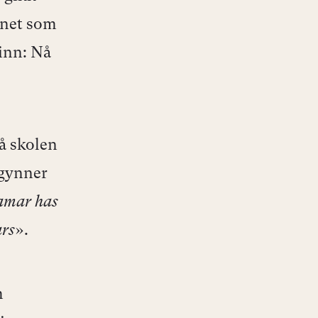
nnet som
 inn: Nå
på skolen
egynner
amar has
ars
».
m