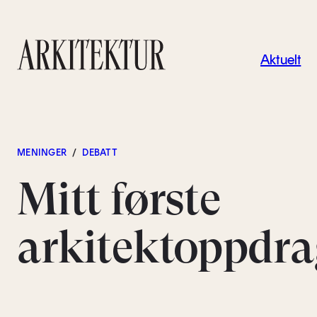
Navigas
Aktuelt
Til startsiden
MENINGER
/
DEBATT
Mitt første
arkitektoppdra