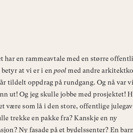
t har en rammeavtale med en større offentli
betyr at vi er i en
pool
med andre arkitektko
 får tildelt oppdrag på rundgang. Og nå var v
n ut! Og jeg skulle jobbe med prosjektet! 
t være som lå i den store, offentlige julega
ulle trekke en pakke fra? Kanskje en ny
sjon? Ny fasade på et bydelssenter? En ba