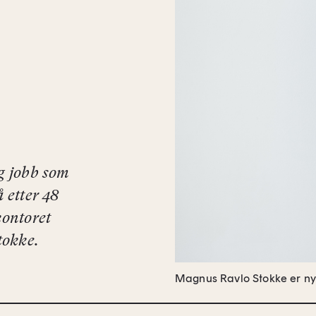
eg jobb som
 etter 48
kontoret
tokke.
Magnus Ravlo Stokke er ny