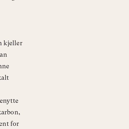
 kjeller
kan
ånne
kalt
enytte
karbon,
ent for