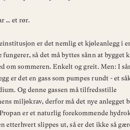
r … et rør.
einstitusjon er det nemlig et kjøleanlegg i en
 fungerer, så det må byttes sånn at bygget 
ed om sommeren. Enkelt og greit. Men: I s
egg er det en gass som pumpes rundt - et så
ium. Og denne gassen må tilfredsstille
s miljøkrav, derfor må det nye anlegget b
 Propan er et naturlig forekommende hydro
n etterhvert slippes ut, så er det ikke så gær