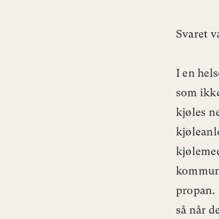
Svaret va
I en hels
som ikke
kjøles n
kjøleanl
kjølemed
kommunen
propan.
så når de