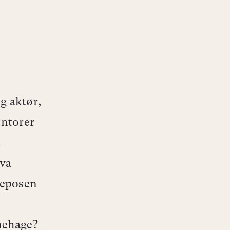
g aktør,
ntorer
i
Hva
veposen
rnehage?