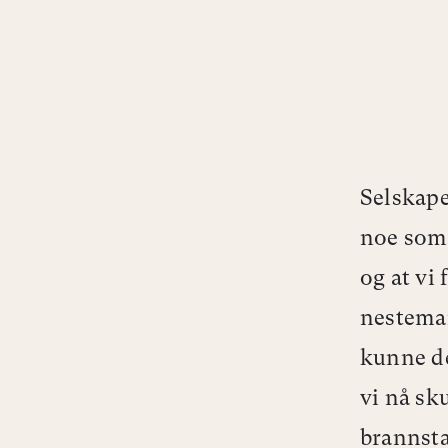
Selskape
noe som 
og at vi
nesteman
kunne de
vi nå sk
brannsta