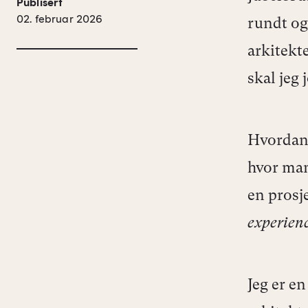
Publisert
02. februar 2026
rundt og
arkitekte
skal jeg 
Hvordan 
hvor man
en pros
experienc
Jeg er e