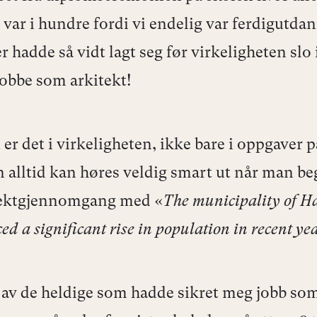
 var i hundre fordi vi endelig var ferdigutda
r hadde så vidt lagt seg før virkeligheten slo
jobbe som arkitekt!
er det i virkeligheten, ikke bare i oppgaver 
 alltid kan høres veldig smart ut når man b
jektgjennomgang med «
The municipality of H
ed a significant rise in population in recent ye
n av de heldige som hadde sikret meg jobb so