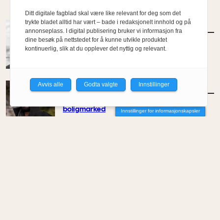
Ditt digitale fagblad skal være like relevant for deg som det
trykte bladet alltid har vært – bade i redaksjonelt innhold og på
MENINGER
/
DEBATT
annonseplass. I digital publisering bruker vi informasjon fra
Tujaens pris
dine besøk på nettstedet for å kunne utvikle produktet
kontinuerlig, slik at du opplever det nyttig og relevant.
Av Even Bakken
Avvis alle
Godta valgte
Innstillinger
MENINGER
/
DEBATT
Det er noe pillråttent med dagens
boligmarked
Innstillinger for informasjonskapsler
Av Luis Lautaro Espinoza
MENINGER
/
DEBATT
Overdrevne tryllestaver i en skiftende
økonomi
Av Carlos Henriquez
MENINGER
/
DEBATT