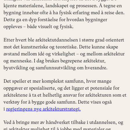
kjente materialene, landskapet og prosessen. Å tegne en
bygning innebar ofte å ha fysisk erfaring med å reise den.
Dette ga en dyp forståelse for hvordan bygninger
oppleves – både visuelt og fysisk.
Etter hvert ble arkitektutdannelsen i større grad orientert
mot det kunstneriske og teoretiske. Dette kunne skape
avstand mellom idé og virkelighet – og mellom arkitektur
og menneske. I dag brukes begrepene arkitektur,
byutvikling og samfunnsutvikling om hverandre.
Det speiler et mer komplekst samfunn, hvor mange
oppgaver er spesialiserte, og det ligger et potensiale for
arkitektene å ta et helhetlig ansvar for arkitekturen som et
verktøy for å bygge gode samfunn. Dette vises også
i
regjeringens nye arkitekturstrategi.
Ved å bringe mer av håndverket tilbake i utdannelsen, og
gi arkitekter mulighet til å jobbe med materialer og