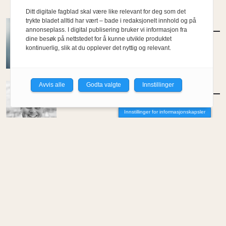
Ditt digitale fagblad skal være like relevant for deg som det
trykte bladet alltid har vært – bade i redaksjonelt innhold og på
MENINGER
/
DEBATT
annonseplass. I digital publisering bruker vi informasjon fra
Hvor skal du bo når du blir gammel?
dine besøk på nettstedet for å kunne utvikle produktet
kontinuerlig, slik at du opplever det nyttig og relevant.
Av Per-Arne Horne
Avvis alle
Godta valgte
Innstillinger
MENINGER
/
DEBATT
Tujaens pris
Innstillinger for informasjonskapsler
Av Even Bakken
MENINGER
/
DEBATT
Det er noe pillråttent med dagens
boligmarked
Av Luis Lautaro Espinoza
MENINGER
/
DEBATT
Overdrevne tryllestaver i en skiftende