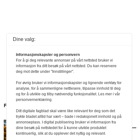
Dine valg:
Informasjonskapsler og personvern
For å gi deg relevante annonser på vårt nettsted bruker vi
informasjon fra ditt besøk på vårt nettsted. Du kan reservere
deg mot dette under "Innstillinger".
For øvrig bruker vi informasjonskapsler og lignende verktøy for
analyse, for å sammenligne nettlesere, tilpasse innhold til deg
og for å utvikle og tilby nødvendig funksjonalitet. Les mer i vår
personvernerklæring.
FLERE SAKER
Ditt digitale fagblad skal være like relevant for deg som det
trykte bladet alltid har vært – bade i redaksjonelt innhold og på
annonseplass. I digital publisering bruker vi informasjon fra
AKTUELT
/
ARKITEKTUR
dine besøk på nettstedet for å kunne utvikle produktet
Slik blir arkitekturhøsten
kontinuerlig, slik at du opplever det nyttig og relevant.