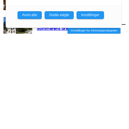
Avvis alle
Godta valgte
Innstillinger
AKTUELT
/
ARKITEKTUR
Sommerens arkitekturguide
Innstillinger for informasjonskapsler
AKTUELT
/
ARKITEKTUR
– Arkitekter hører hjemme på festivaler
AKTUELT
/
ARKITEKTUR
Minnestedet som tvang seg frem
AKTUELT
/
ARKITEKTUR