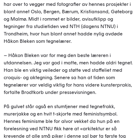
har over to vegger med fotografier av hennes prosjekter i
blant annet Oslo, Bergen, Bærum, Kristiansand, Gøteborg
og Malmø. Midt i rommet er bilder, avisutklipp og
tegninger fra studietiden ved NTH (dagens NTNU) i
Trondheim, hvor hun blant annet hadde nylig avdøde
Håkon Bleken som tegnelærer.
– Håkon Bleken var for meg den beste læreren i
utdannelsen. Jeg var god i matte, men hadde aldri tegnet.
Han ble en viktig veileder og støtte ved staffeliet med
croquis- og aktegning. Senere sa han at tiden som
tegnelærer var veldig viktig for hans videre kunsterprakis,
fortalte Brodtkorb under pressevisningen.
På gulvet står også en stumtjener med tegnefrakk,
murerjakke og en hvit t-skjorte med feministsymbol.
Hennes feminisme ble for alvor vekket da hun på en
forelesning ved NTNU fikk høre at «arkitektur er så
krevende at alle små piker i denne sal bør ta første tog