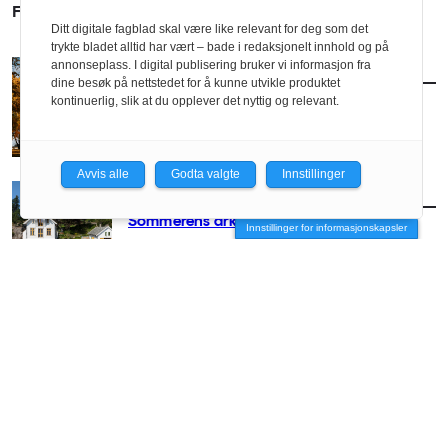
FLERE SAKER
Ditt digitale fagblad skal være like relevant for deg som det
trykte bladet alltid har vært – bade i redaksjonelt innhold og på
annonseplass. I digital publisering bruker vi informasjon fra
AKTUELT
/
ARKITEKTUR
dine besøk på nettstedet for å kunne utvikle produktet
Slik blir arkitekturhøsten
kontinuerlig, slik at du opplever det nyttig og relevant.
Avvis alle
Godta valgte
Innstillinger
AKTUELT
/
ARKITEKTUR
Sommerens arkitekturguide
Innstillinger for informasjonskapsler
AKTUELT
/
ARKITEKTUR
– Arkitekter hører hjemme på festivaler
AKTUELT
/
ARKITEKTUR