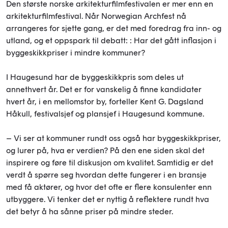
Den største norske arkitekturfilmfestivalen er mer enn en
arkitekturfilmfestival. Når Norwegian Archfest nå
arrangeres for sjette gang, er det med foredrag fra inn- og
utland, og et oppspark til debatt: : Har det gått inflasjon i
byggeskikkpriser i mindre kommuner?
I Haugesund har de byggeskikkpris som deles ut
annethvert år. Det er for vanskelig å finne kandidater
hvert år, i en mellomstor by, forteller Kent G. Dagsland
Håkull, festivalsjef og plansjef i Haugesund kommune.
– Vi ser at kommuner rundt oss også har byggeskikkpriser,
og lurer på, hva er verdien? På den ene siden skal det
inspirere og føre til diskusjon om kvalitet. Samtidig er det
verdt å spørre seg hvordan dette fungerer i en bransje
med få aktører, og hvor det ofte er flere konsulenter enn
utbyggere. Vi tenker det er nyttig å reflektere rundt hva
det betyr å ha sånne priser på mindre steder.