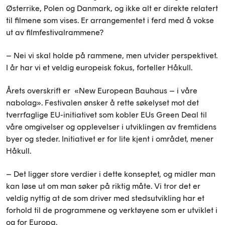
Østerrike, Polen og Danmark, og ikke alt er direkte relatert
til filmene som vises. Er arrangementet i ferd med å vokse
ut av filmfestivalrammene?
– Nei vi skal holde på rammene, men utvider perspektivet.
I år har vi et veldig europeisk fokus, forteller Håkull.
Årets overskrift er «New European Bauhaus – i våre
nabolag». Festivalen ønsker å rette søkelyset mot det
tverrfaglige EU-initiativet som kobler EUs Green Deal til
våre omgivelser og opplevelser i utviklingen av fremtidens
byer og steder. Initiativet er for lite kjent i området, mener
Håkull.
– Det ligger store verdier i dette konseptet, og midler man
kan løse ut om man søker på riktig måte. Vi tror det er
veldig nyttig at de som driver med stedsutvikling har et
forhold til de programmene og verktøyene som er utviklet i
og for Europa.