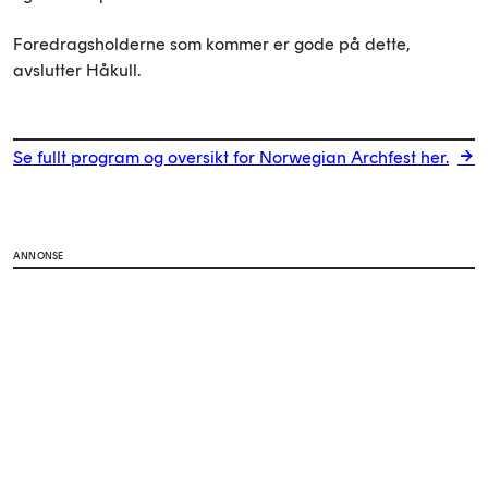
Foredragsholderne som kommer er gode på dette,
avslutter Håkull.
Se fullt program og oversikt for Norwegian Archfest her.
ANNONSE