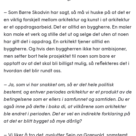
– Som Børre Skodvin har sagt, så må vi huske på at det er
en viktig forskjell mellom arkitektur og kunst i at arkitektur
er et oppdragsarbeid. Det er alltid en byggherre. En maler
kan male et verk og stille det ut og selge det uten at noen
har gitt det i oppdrag. En arkitekt tjener alltid en
byggherre. Og hvis den byggherren ikke har ambisjoner,
men setter bort hele prosjektet til noen som bare er
opptatt av at det skal bli billigst mulig, så reflekteres det i
hvordan det blir rundt oss.
– Ja, som vi har snakket om, så er det hele politisk
bestemt, og enhver periodes arkitektur er et produkt av de
betingelsene som er ellers i samfunnet og samtiden. Du er
også inne på dette i boka di, at vilkårene som arkitekter
ble endret i perioden. Det er vel en indirekte forklaring på
at det er blitt bygget så mye dårlig?
– Vi liker å tro det, avslutter Seip og Grønvold, samstemt.