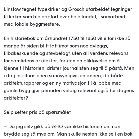
Linstow tegnet typekirker og Grosch utarbeidet tegninger
til kirker som ble oppført over hele landet, i samarbeid
med lokale byggmestere.
En historiebok om århundret 1750 til 1850 ville for ikke så
mange år siden blitt tatt imot som noe avleggs,
tilbakeskuende og støvbelagt, uten all verdens relevans
for samtidens arkitekter, foruten en pliktøvelse om å
kjenne til historien, drister journalisten seg til å påstå. Men
i dag er situasjonen sannsynligvis en annen, da både
arkitekturopprør og en ny motivasjon til å jobbe med
gamle bygg gjør perioden veldig relevant også for dagens
arkitekter?
Seip setter pris på spørsmålet.
– Da jeg selv gikk på AHO var ikke historie noe man
brydde seg så mye om. Man skulle nesten ikke se i en bok,