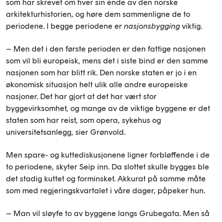
som har skrevet om hver sin ende av den norske
arkitekturhistorien, og høre dem sammenligne de to
periodene. I begge periodene er
nasjonsbygging
viktig.
– Men det i den første perioden er den fattige nasjonen
som vil bli europeisk, mens det i siste bind er den samme
nasjonen som har blitt rik. Den norske staten er jo i en
økonomisk situasjon helt ulik alle andre europeiske
nasjoner. Det har gjort at det har vært stor
byggevirksomhet, og mange av de viktige byggene er det
staten som har reist, som opera, sykehus og
universitetsanlegg, sier Grønvold.
Men spare- og kuttediskusjonene ligner forbløffende i de
to periodene, skyter Seip inn. Da slottet skulle bygges ble
det stadig kuttet og forminsket. Akkurat på samme måte
som med regjeringskvartalet i våre dager, påpeker hun.
– Man vil sløyfe to av byggene langs Grubegata. Men så