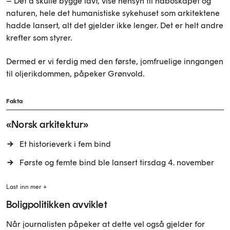
– Det å skulle bygge lavt, vise hensyn til naboskapet og
naturen, hele det humanistiske sykehuset som arkitektene
hadde lansert, alt det gjelder ikke lenger. Det er helt andre
krefter som styrer.
Dermed er vi ferdig med den første, jomfruelige inngangen
til oljerikdommen, påpeker Grønvold.
Fakta
«Norsk arkitektur»
Et historieverk i fem bind
Første og femte bind ble lansert tirsdag 4. november
Last inn mer +
Boligpolitikken avviklet
Når journalisten påpeker at dette vel også gjelder for