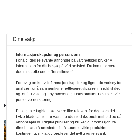
Dine valg:
Informasjonskapsler og personvern
For å gi deg relevante annonser på vårt nettsted bruker vi
informasjon fra ditt besøk på vårt nettsted. Du kan reservere
deg mot dette under "Innstillinger".
For øvrig bruker vi informasjonskapsler og lignende verktøy for
analyse, for å sammenligne nettlesere, tilpasse innhold til deg
og for å utvikle og tilby nødvendig funksjonalitet. Les mer i vår
personvernerklæring.
FLERE SAKER
Ditt digitale fagblad skal være like relevant for deg som det
trykte bladet alltid har vært – bade i redaksjonelt innhold og på
annonseplass. I digital publisering bruker vi informasjon fra
AKTUELT
/
ARKITEKTUR
dine besøk på nettstedet for å kunne utvikle produktet
Slik blir arkitekturhøsten
kontinuerlig, slik at du opplever det nyttig og relevant.