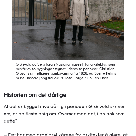
Grønvold og Seip foran Nasjonalmuseet for arkitektur, som
består av to bygninger tegnet i deres to perioder: Christian
Groschs sin tidligere bankbygning fra 1828, og Sverre Fehns
museumspaviljong fra 2008.
Foto: Torgeir Holljen Thon
Historien om det dårlige
At det er bygget mye dårlig i perioden Grønvold skriver
om, er de fleste enig om. Overser man det, i en bok som
dette?
– Det har med arbeidsvilkårene for arkitekter å gjøre, at