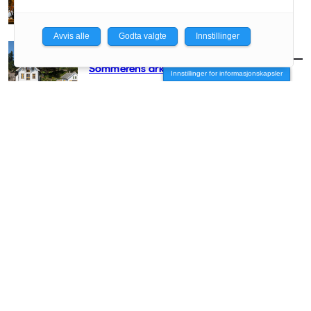
Avvis alle
Godta valgte
Innstillinger
AKTUELT
/
ARKITEKTUR
Sommerens arkitekturguide
Innstillinger for informasjonskapsler
AKTUELT
/
ARKITEKTUR
– Arkitekter hører hjemme på festivaler
AKTUELT
/
ARKITEKTUR
Minnestedet som tvang seg frem
AKTUELT
/
ARKITEKTUR