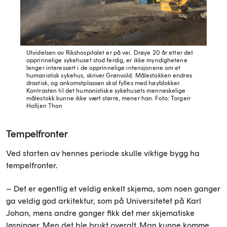
Utvidelsen av Rikshospitalet er på vei. Drøye 20 år etter det
opprinnelige sykehuset stod ferdig, er ikke myndighetene
lenger interessert i de opprinnelige intensjonene om et
humanistisk sykehus, skriver Grønvold. Målestokken endres
drastisk, og ankomstplassen skal fylles med høyblokker.
Kontrasten til det humanistiske sykehusets menneskelige
målestokk kunne ikke vært større, mener han.
Foto: Torgeir
Holljen Thon
Tempelfronter
Ved starten av hennes periode skulle viktige bygg ha
tempelfronter.
– Det er egentlig et veldig enkelt skjema, som noen ganger
ga veldig god arkitektur, som på Universitetet på Karl
Johan, mens andre ganger fikk det mer skjematiske
løsninger. Men det ble brukt overalt. Man kunne komme