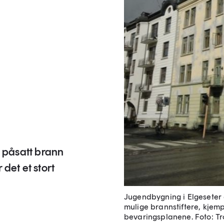
g påsatt brann
det et stort
Jugendbygning i Elgeseter g
mulige brannstiftere, kjemp
bevaringsplanene.
Foto: T