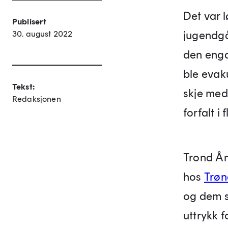
Det var 
Publisert
jugendgå
30. august 2022
den enga
ble evak
Tekst:
skje med
Redaksjonen
forfalt i f
Trond Åm
hos
Trøn
og dem s
uttrykk f