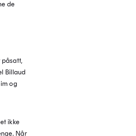
ne de
 påsatt,
l Billaud
eim og
et ikke
lenge. Når