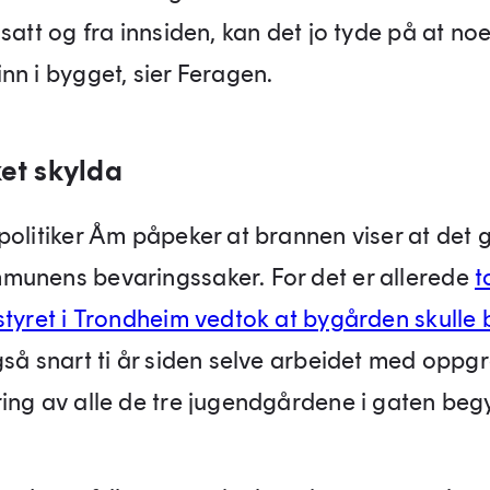
satt og fra innsiden, kan det jo tyde på at no
nn i bygget, sier Feragen.
ket skylda
politiker Åm påpeker at brannen viser at det g
unens bevaringssaker. For det er allerede
t
styret i Trondheim vedtok at bygården skulle
gså snart ti år siden selve arbeidet med oppg
ing av alle de tre jugendgårdene i gaten beg