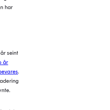
en har
år seint
o år
 bevares
.
radering
ynte.