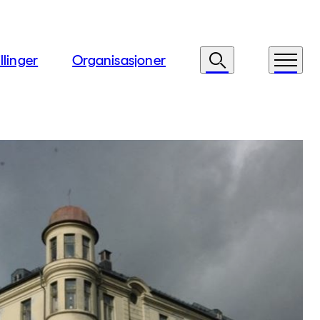
llinger
Organisasjoner
Søk
Meny