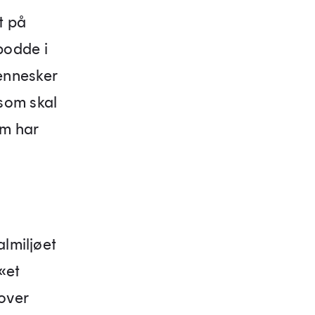
t på
bodde i
ennesker
som skal
om har
almiljøet
«et
 over