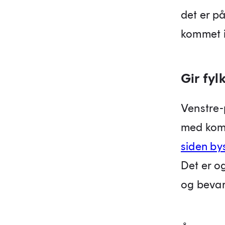
det er på
kommet i
Gir fyl
Venstre-
med komm
siden by
Det er o
og bevar