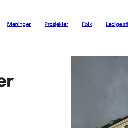
jon
Meninger
Prosjekter
Folk
Ledige sti
er