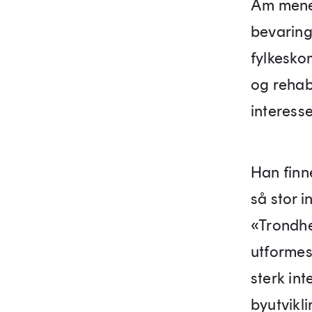
Åm mener
bevaring
fylkesko
og rehab
interesse
Han finne
så stor i
«Trondhe
utformes.
sterk int
byutvikli