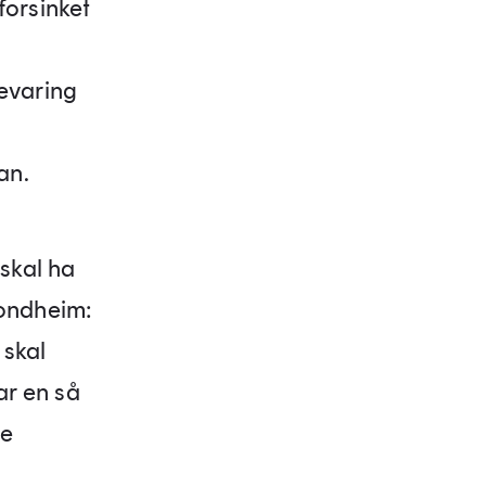
forsinket
bevaring
an.
 skal ha
rondheim:
skal
ar en så
ge