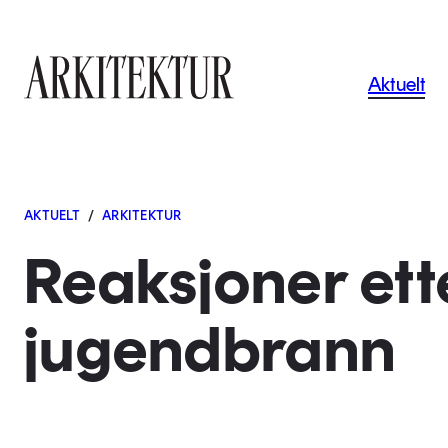
Navigas
Aktuelt
Til startsiden
AKTUELT
/
ARKITEKTUR
Reaksjoner ett
jugendbrann