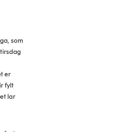
nga, som
tirsdag
t er
r fylt
et lar