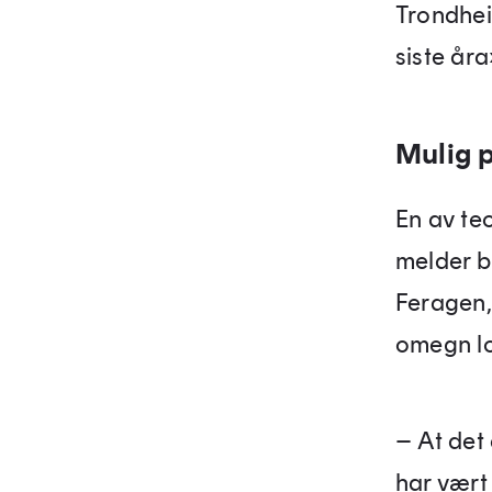
Trondheim
siste åra
Mulig 
En av teo
melder b
Feragen,
omegn lok
– At det 
har vært 