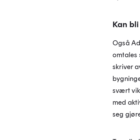
Kan bli
Også Adr
omtales 
skriver a
bygninge
svært vik
med aktivi
seg gjøre