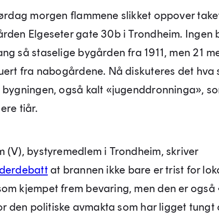
lørdag morgen flammene slikket oppover take
rden Elgeseter gate 30b i Trondheim. Ingen 
ng så staselige bygården fra 1911, men 21 m
uert fra nabogårdene. Nå diskuteres det hva 
 bygningen, også kalt «jugenddronninga», s
lere tiår.
 (V), bystyremedlem i Trondheim, skriver
derdebatt
at brannen ikke bare er trist for lok
om kjempet frem bevaring, men den er også 
or den politiske avmakta som har ligget tungt