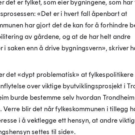
 det er fylket, som eier bygningene, som har 
sprosessen: «Det er i hvert fall åpenbart at
mmunen har gjort det de kan for å forhindre 
ilitering av gårdene, og at de har helt andre
r i saken enn å drive bygningsvern», skriver h
r det «dypt problematisk» at fylkespolitikere
nnflytelse over viktige byutviklingsprosjekt i T
im burde bestemme selv hvordan Trondheim 
 Verre blir det når fylkeskommunen i tillegg h
eresse i å vektlegge ett hensyn, at andre vikti
ngshensyn settes til side».