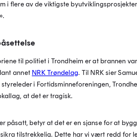
 i flere av de viktigste byutviklingsprosjekte
».
påsettelse
riene til politiet i Trondheim er at brannen var
lant annet
NRK Trøndelag
. Til NRK sier Samue
 styreleder i Fortidsminneforeningen, Trondh
allag, at det er tragisk.
er påsatt, betyr at det er en sjanse for at bygg
sikra tilstrekkelig. Dette har vi vært redd for 