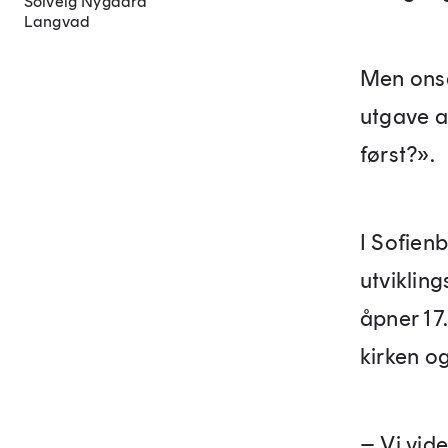
Solveig Nygaard
Langvad
Men onsd
utgave a
først?».
I Sofien
utviklin
åpner 17
kirken o
– Vi vide