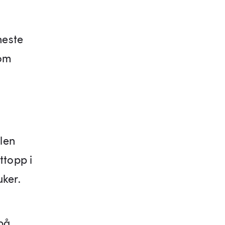
neste
om
len
ttopp i
uker.
 på