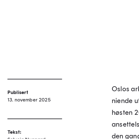
Oslos ar
Publisert
niende u
13. november 2025
høsten 20
ansettel
Tekst:
den gan