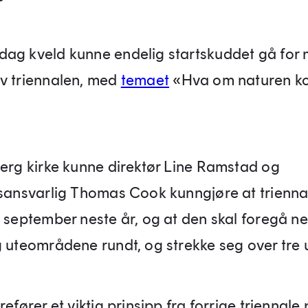
ag kveld kunne endelig startskuddet gå for 
v triennalen, med
temaet
«Hva om naturen k
berg kirke kunne direktør Line Ramstad og
gsansvarlig Thomas Cook kunngjøre at trienna
. september neste år, og at den skal foregå ne
g uteområdene rundt, og strekke seg over tre 
refører et viktig prinsipp fra forrige triennale