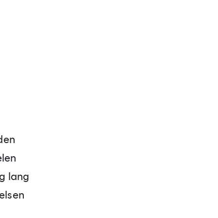
den
elen
og lang
nelsen