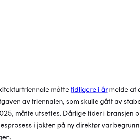
kitekturtriennale måtte
tidligere i år
melde at 
tgaven av triennalen, som skulle gått av stab
25, måtte utsettes. Dårlige tider i bransjen 
sesprosess i jakten på ny direktør var begrun
gen.