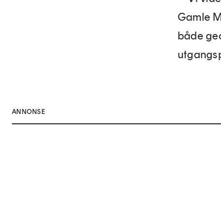
Gamle Mun
både geo
utgangspu
ANNONSE