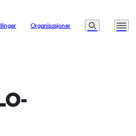
llinger
Organisasjoner
Søk
Meny
LO-