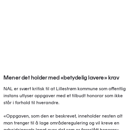
Mener det holder med «betydelig lavere» krav
NAL er svært kritisk til at Lillestrøm kommune som offentlig
instans utlyser oppgaver med et tilbudt honorar som ikke
står i forhold til hverandre.
«Oppgaven, som den er beskrevet, inneholder nesten alt
man trenger til å lage områderegulering og vil kreve en
arbeidsinnsats langt over det som er foreslått honorar»,