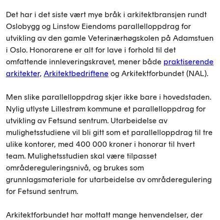
Det har i det siste vært mye bråk i arkitektbransjen rundt
Oslobygg og Linstow Eiendoms parallelloppdrag for
utvikling av den gamle Veterinærhøgskolen på Adamstuen
i Oslo. Honorarene er alt for lave i forhold til det
omfattende innleveringskravet, mener både
praktiserende
arkitekter,
Arkitektbedriftene
og Arkitektforbundet (NAL).
Men slike parallelloppdrag skjer ikke bare i hovedstaden.
Nylig utlyste Lillestrøm kommune et parallelloppdrag for
utvikling av Fetsund sentrum. Utarbeidelse av
mulighetsstudiene vil bli gitt som et parallelloppdrag til tre
ulike kontorer, med 400 000 kroner i honorar til hvert
team. Mulighetsstudien skal være tilpasset
områdereguleringsnivå, og brukes som
grunnlagsmateriale for utarbeidelse av områderegulering
for Fetsund sentrum.
Arkitektforbundet har mottatt mange henvendelser, der