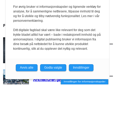
For øvrig bruker vi informasjonskapsler og lignende verktøy for
analyse, for å sammenligne nettlesere, tilpasse innhold til deg
og for å utvikle og tilby nødvendig funksjonalitet. Les mer i vår
personvernerklæring.
FLERE SAKER
Ditt digitale fagblad skal være like relevant for deg som det
trykte bladet alltid har vært – bade i redaksjonelt innhold og på
annonseplass. I digital publisering bruker vi informasjon fra
AKTUELT
/
BRANSJE
dine besøk på nettstedet for å kunne utvikle produktet
Norconsult kjøper Østengen & Bergo
kontinuerlig, slik at du opplever det nyttig og relevant.
Avvis alle
Godta valgte
Innstillinger
AKTUELT
/
BRANSJE
Arkitekturen girer opp for Arendal
Innstillinger for informasjonskapsler
AKTUELT
/
BRANSJE
– Vi må få arkitekten med stor A opp på