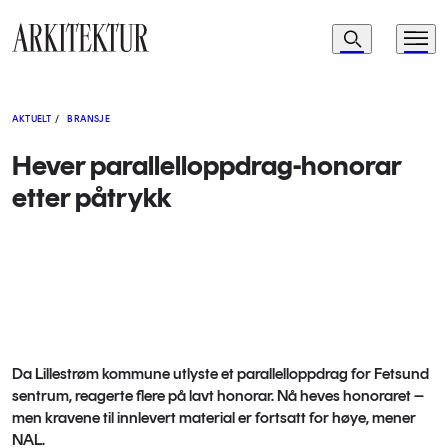
Navigasjon
Søk
Meny
Til startsiden
AKTUELT
/
BRANSJE
Hever parallelloppdrag-honorar
etter påtrykk
Da Lillestrøm kommune utlyste et parallelloppdrag for Fetsund
sentrum, reagerte flere på lavt honorar. Nå heves honoraret –
men kravene til innlevert material er fortsatt for høye, mener
NAL.