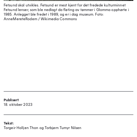
Fetsund skal utvikles. Fetsund er mest kjent for det fredede kulturminnet
Fetsund lenser, som ble nedlagt da fløting av tømmer i Glomma opphørte i
1985. Anlegget ble fredet i 1989, og er i dag museum.
Foto:
AnneMereteRodem / Wikimedia Commons
Publisert
18. oktober 2023
Tekst:
Torgeir Holljen Thon og Torbjørn Tumyr Nilsen